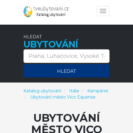
Toggle
navigation
HLEDAT
UBYTOVÁNÍ
HLEDAT
Katalog ubytování
Itálie
Kampánie
Ubytování město Vico Equense
UBYTOVÁNÍ
MĚSTO VICO