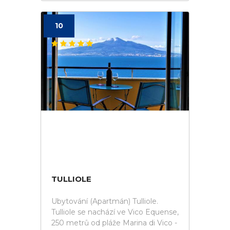
10
TULLIOLE
Ubytování (Apartmán) Tulliole.
Tulliole se nachází ve Vico Equense,
250 metrů od pláže Marina di Vico -