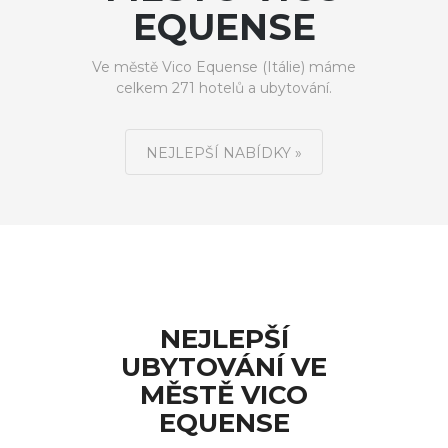
EQUENSE
Ve městě Vico Equense (Itálie) máme
celkem 271 hotelů a ubytování.
NEJLEPŠÍ NABÍDKY »
NEJLEPŠÍ
UBYTOVÁNÍ VE
MĚSTĚ VICO
EQUENSE