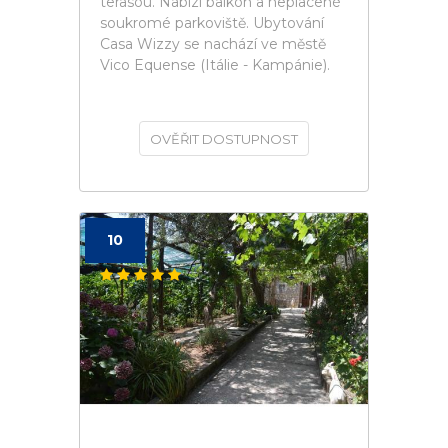
terasou. Nabízí balkon a neplacené
soukromé parkoviště. Ubytování
Casa Wizzy se nachází ve městě
Vico Equense (Itálie - Kampánie).
OVĚŘIT DOSTUPNOST
10