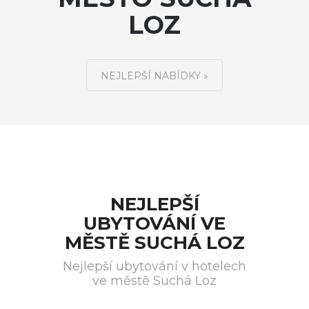
LOZ
NEJLEPŠÍ NABÍDKY »
NEJLEPŠÍ
UBYTOVÁNÍ VE
MĚSTĚ SUCHÁ LOZ
Nejlepší ubytování v hotelech
ve městě Suchá Loz