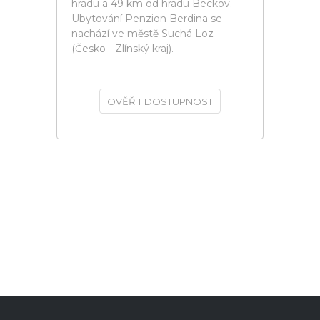
hradu a 49 km od hradu Beckov.
Ubytování Penzion Berdina se
nachází ve městě Suchá Loz
(Česko - Zlínský kraj).
OVĚŘIT DOSTUPNOST