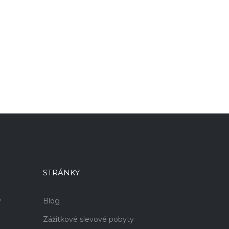
STRÁNKY
v
Blog
Zážitkové slevové pobyty
i