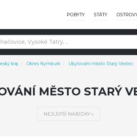
POBYTY
STÁTY
OSTROV
eský kraj
Okres Nymburk
Ubytování město Starý Vestec
OVÁNÍ MĚSTO STARÝ V
NEJLEPŠÍ NABÍDKY »