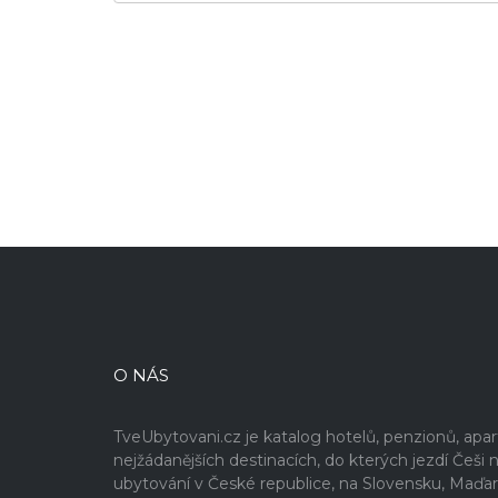
O NÁS
TveUbytovani.cz je katalog hotelů, penzionů, ap
nejžádanějších destinacích, do kterých jezdí Če
ubytování v České republice, na Slovensku, Maďa