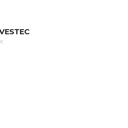
 VESTEC
ec