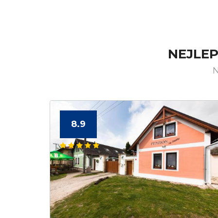
NEJLEP
N
8.9