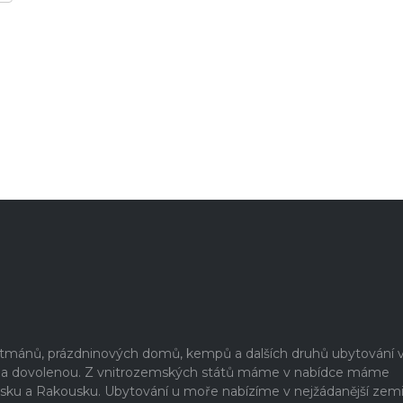
artmánů, prázdninových domů, kempů a dalších druhů ubytování 
ši na dovolenou. Z vnitrozemských států máme v nabídce máme
rsku a Rakousku. Ubytování u moře nabízíme v nejžádanější zem