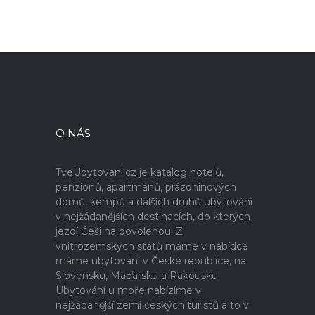
O NÁS
TveUbytovani.cz je katalog hotelů,
penzionů, apartmánů, prázdninových
domů, kempů a dalších druhů ubytování
v nejžádanějších destinacích, do kterých
jezdí Češi na dovolenou. Z
vnitrozemských států máme v nabídce
máme ubytování v České republice, na
Slovensku, Maďarsku a Rakousku.
Ubytování u moře nabízíme v
nejžádanější zemi českých turistů a to v