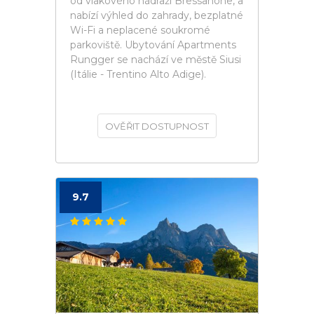
od vlakového nádraží Bressanone, a
nabízí výhled do zahrady, bezplatné
Wi-Fi a neplacené soukromé
parkoviště. Ubytování Apartments
Rungger se nachází ve městě Siusi
(Itálie - Trentino Alto Adige).
OVĚŘIT DOSTUPNOST
9.7