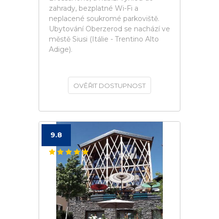
zahrady, bezplatné Wi-Fi a
neplacené soukromé parkoviště.
Ubytování Oberzerod se nachází ve
městě Siusi (Itálie - Trentino Alto
Adige).
OVĚŘIT DOSTUPNOST
9.8