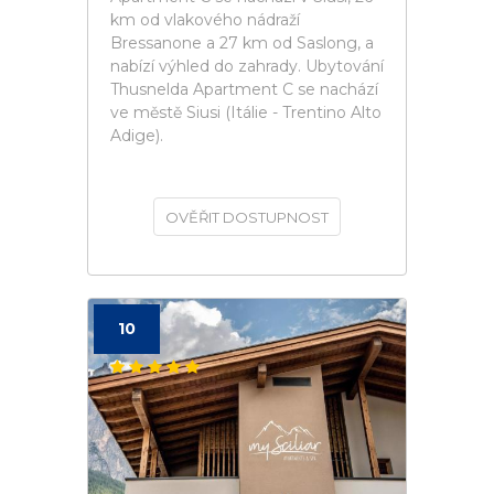
km od vlakového nádraží
Bressanone a 27 km od Saslong, a
nabízí výhled do zahrady. Ubytování
Thusnelda Apartment C se nachází
ve městě Siusi (Itálie - Trentino Alto
Adige).
OVĚŘIT DOSTUPNOST
10