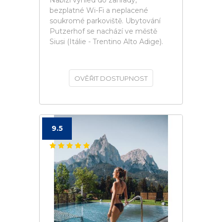
Nabízí výhled do zahrady,
bezplatné Wi-Fi a neplacené
soukromé parkoviště. Ubytování
Putzerhof se nachází ve městě
Siusi (Itálie - Trentino Alto Adige).
OVĚŘIT DOSTUPNOST
9.5