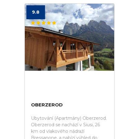
9.8
OBERZEROD
Ubytování (Apartmány) Oberzerod.
Oberzerod se nachází v Siusi, 26
km od vlakového nádraží
Bressanone, a nabízí výhled do