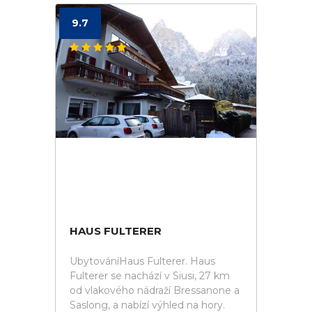
9.7
HAUS FULTERER
UbytováníHaus Fulterer. Haus
Fulterer se nachází v Siusi, 27 km
od vlakového nádraží Bressanone a
Saslong, a nabízí výhled na hory.