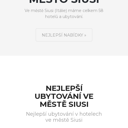
Ve městě Siusi (Itálie) máme celkem 58
hotelů a ubytování.
NEJLEPŠÍ NABÍDKY »
NEJLEPŠÍ
UBYTOVÁNÍ VE
MĚSTĚ SIUSI
Nejlepší ubytování v hotelech
ve městě Siusi