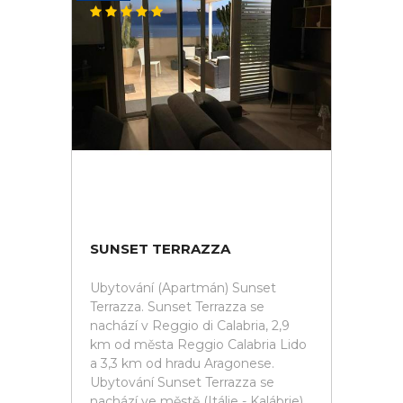
SUNSET TERRAZZA
Ubytování (Apartmán) Sunset
Terrazza. Sunset Terrazza se
nachází v Reggio di Calabria, 2,9
km od města Reggio Calabria Lido
a 3,3 km od hradu Aragonese.
Ubytování Sunset Terrazza se
nachází ve městě (Itálie - Kalábrie).