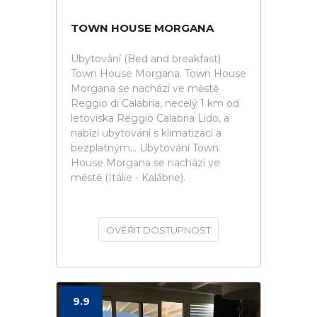
TOWN HOUSE MORGANA
Ubytování (Bed and breakfast)
Town House Morgana. Town House
Morgana se nachází ve městě
Reggio di Calabria, necelý 1 km od
letoviska Reggio Calabria Lido, a
nabízí ubytování s klimatizací a
bezplatným... Ubytování Town
House Morgana se nachází ve
městě (Itálie - Kalábrie).
OVĚŘIT DOSTUPNOST
9.9