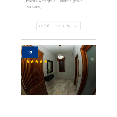
městě Reggio di Calabria (Itálie -
Kalábrie).
OVĚŘIT DOSTUPNOST
10