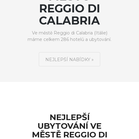
REGGIO DI
CALABRIA
Ve městě Reggio di Calabria (Itálie)
máme celkem 286 hotelů a ubytování.
NEJLEPŠÍ NABÍDKY »
NEJLEPŠÍ
UBYTOVÁNÍ VE
MĚSTĚ REGGIO DI