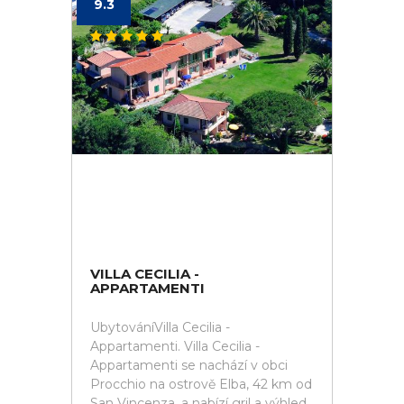
9.3
VILLA CECILIA -
APPARTAMENTI
UbytováníVilla Cecilia -
Appartamenti. Villa Cecilia -
Appartamenti se nachází v obci
Procchio na ostrově Elba, 42 km od
San Vincenza, a nabízí gril a výhled