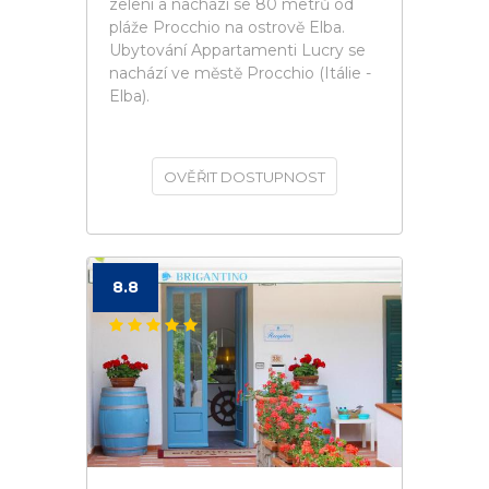
zelení a nachází se 80 metrů od
pláže Procchio na ostrově Elba.
Ubytování Appartamenti Lucry se
nachází ve městě Procchio (Itálie -
Elba).
OVĚŘIT DOSTUPNOST
8.8