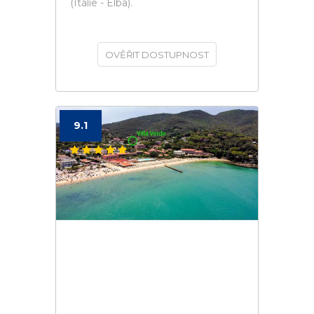
(Itálie - Elba).
OVĚŘIT DOSTUPNOST
9.1