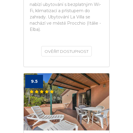
nabízí ubytování s bezplatným Wi-
Fi, klimatizací a přístupem do
zahrady. Ubytování La Villa se
nachází ve městě Procchio (Itálie -
Elba).
OVĚŘIT DOSTUPNOST
9.5