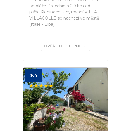
od pláže Procchio a 2,9 km od
pláže Redinoce. Ubytování VILLA
VILLACOLLE se nachází ve městě
(Itálie - Elba).
OVĚŘIT DOSTUPNOST
9.4