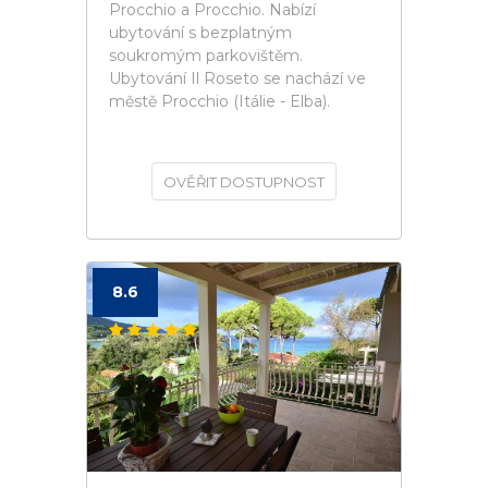
Procchio a Procchio. Nabízí
ubytování s bezplatným
soukromým parkovištěm.
Ubytování Il Roseto se nachází ve
městě Procchio (Itálie - Elba).
OVĚŘIT DOSTUPNOST
8.6