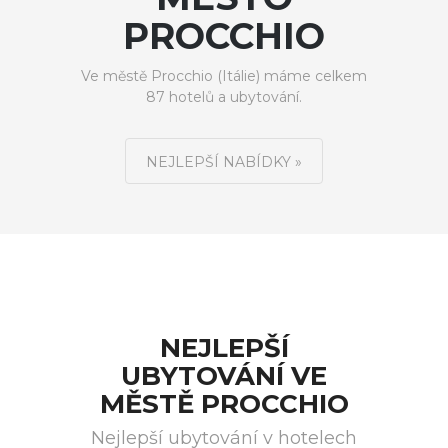
PROCCHIO
Ve městě Procchio (Itálie) máme celkem
87 hotelů a ubytování.
NEJLEPŠÍ NABÍDKY »
NEJLEPŠÍ
UBYTOVÁNÍ VE
MĚSTĚ PROCCHIO
Nejlepší ubytování v hotelech