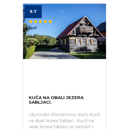
9.7
KUĆA NA OBALI JEZERA
SABLJACI.
Ubytování (Prázdninový dům) KućA
na obali Jezera Sabljaci.. KućA na
obali Jezera Sabljaci se nachází v