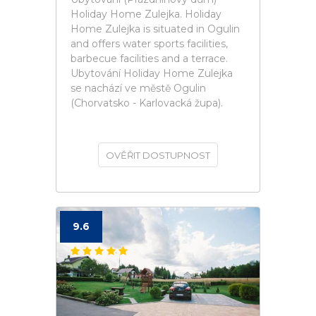
Holiday Home Zulejka. Holiday
Home Zulejka is situated in Ogulin
and offers water sports facilities,
barbecue facilities and a terrace.
Ubytování Holiday Home Zulejka
se nachází ve městě Ogulin
(Chorvatsko - Karlovacká župa).
OVĚŘIT DOSTUPNOST
9.6