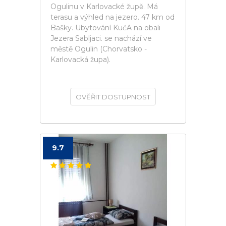
Ogulinu v Karlovacké župě. Má
terasu a výhled na jezero. 47 km od
Bašky. Ubytování KućA na obali
Jezera Sabljaci. se nachází ve
městě Ogulin (Chorvatsko -
Karlovacká župa).
OVĚŘIT DOSTUPNOST
9.7