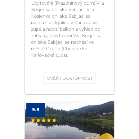
Ubytování (Prázdninový dům) Vila
Kosjenka on lake Sabljaci. Vila
Kosjenka on lake Sabljaci se
nachází v Ogulinu v Karlovacké
župě a nabízí balkon a výhled do
zahrady. Ubytování Vila Kosjenka
on lake Sabljaci se nachází ve
městě Ogulin (Chorvatsko -
Karlovacká župa).
OVĚŘIT DOSTUPNOST
9.9