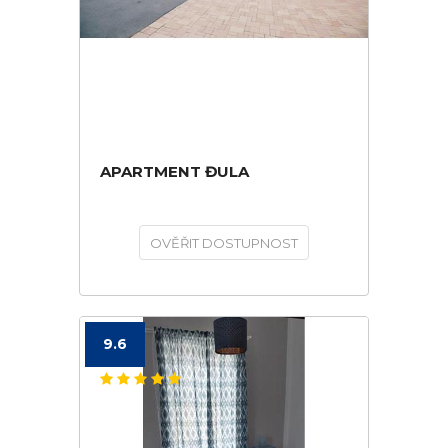
APARTMENT ĐULA
OVĚŘIT DOSTUPNOST
9.6