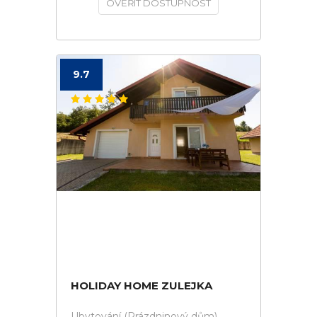
OVĚŘIT DOSTUPNOST
9.7
HOLIDAY HOME ZULEJKA
Ubytování (Prázdninový dům)