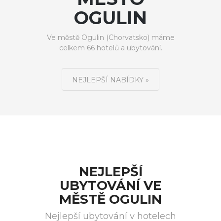
OGULIN
Ve městě Ogulin (Chorvatsko) máme
celkem 66 hotelů a ubytování.
NEJLEPŠÍ NABÍDKY »
NEJLEPŠÍ
UBYTOVÁNÍ VE
MĚSTĚ OGULIN
Nejlepší ubytování v hotelech