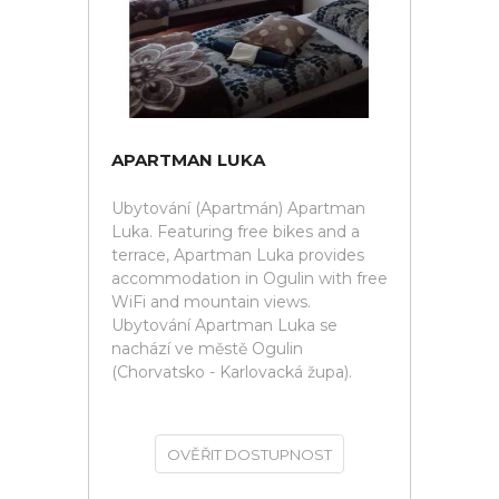
APARTMAN LUKA
Ubytování (Apartmán) Apartman
Luka. Featuring free bikes and a
terrace, Apartman Luka provides
accommodation in Ogulin with free
WiFi and mountain views.
Ubytování Apartman Luka se
nachází ve městě Ogulin
(Chorvatsko - Karlovacká župa).
OVĚŘIT DOSTUPNOST