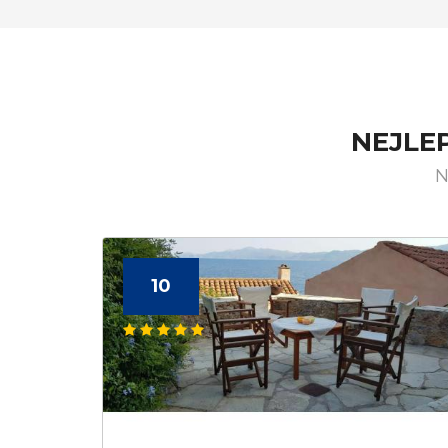
NEJLE
N
10