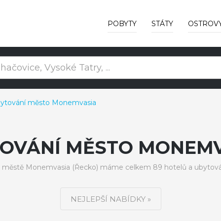
POBYTY
STÁTY
OSTROV
ytování město Monemvasia
OVÁNÍ MĚSTO MONEM
 městě Monemvasia (Řecko) máme celkem 89 hotelů a ubytová
NEJLEPŠÍ NABÍDKY »