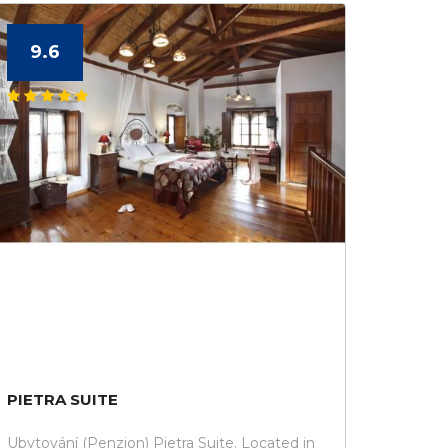
9.6
PIETRA SUITE
Ubytování (Penzion) Pietra Suite. Located in