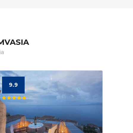
MVASIA
ia
9.9