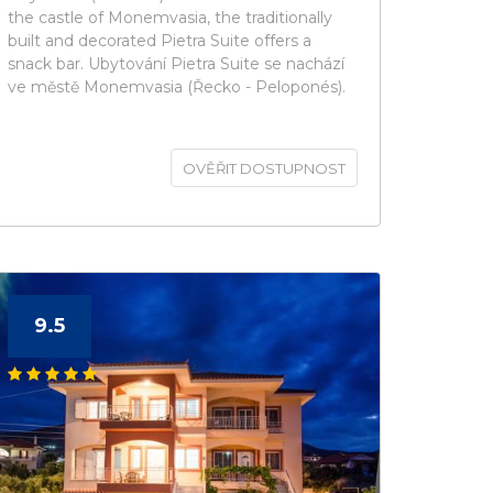
the castle of Monemvasia, the traditionally
built and decorated Pietra Suite offers a
snack bar. Ubytování Pietra Suite se nachází
ve městě Monemvasia (Řecko - Peloponés).
OVĚŘIT DOSTUPNOST
9.5