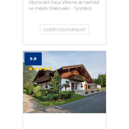
Ubytování Haus Viktoria se nachází
ve městě (Rakousko - Tyrolsko).
OVĚŘIT DOSTUPNOST
9.8