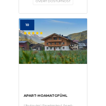
OVĚŘIT DOSTUPNOST
10
APART-HOAMATGFÜHL
Ubytování (Apartmány) Apart-