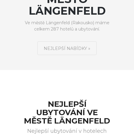
LÄNGENFELD
Ve městě Längenfeld (Rakousko) máme
celkem 287 hotelů a ubytování.
NEJLEPŠÍ NABÍDKY »
NEJLEPŠÍ
UBYTOVÁNÍ VE
MĚSTĚ LÄNGENFELD
Nejlepší ubytování v hotelech