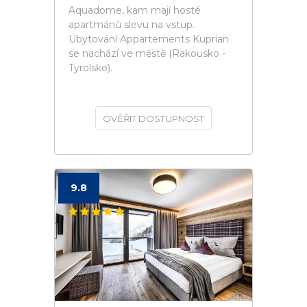
Aquadome, kam mají hosté
apartmánů slevu na vstup.
Ubytování Appartements Kuprian
se nachází ve městě (Rakousko -
Tyrolsko).
OVĚŘIT DOSTUPNOST
9.8