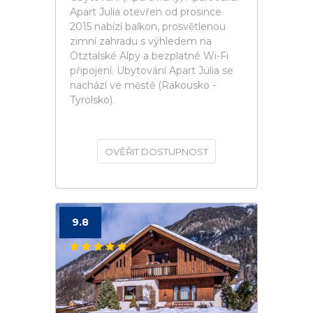
Apart Julia otevřen od prosince
2015 nabízí balkon, prosvětlenou
zimní zahradu s výhledem na
Ötztalské Alpy a bezplatné Wi-Fi
připojení. Ubytování Apart Julia se
nachází ve městě (Rakousko -
Tyrolsko).
OVĚŘIT DOSTUPNOST
9.8