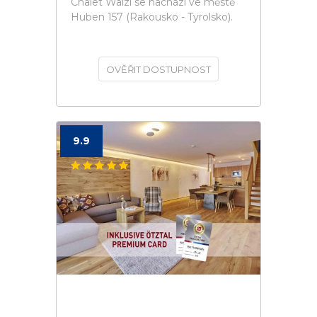
Chalet Walzl se nachází ve městě
Huben 157 (Rakousko - Tyrolsko).
OVĚŘIT DOSTUPNOST
9.9