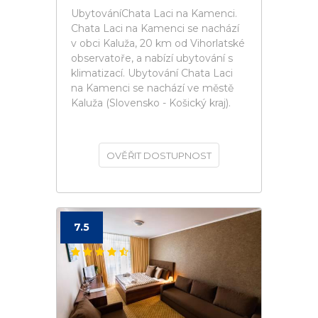
UbytováníChata Laci na Kamenci.
Chata Laci na Kamenci se nachází
v obci Kaluža, 20 km od Vihorlatské
observatoře, a nabízí ubytování s
klimatizací. Ubytování Chata Laci
na Kamenci se nachází ve městě
Kaluža (Slovensko - Košický kraj).
OVĚŘIT DOSTUPNOST
7.5