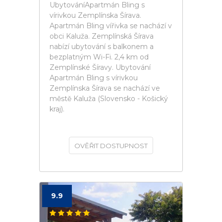
UbytováníApartmán Bling s
vírivkou Zemplínska Šírava.
Apartmán Bling vířivka se nachází v
obci Kaluža. Zemplínská Šírava
nabízí ubytování s balkonem a
bezplatným Wi-Fi. 2,4 km od
Zemplínské Šíravy. Ubytování
Apartmán Bling s vírivkou
Zemplínska Šírava se nachází ve
městě Kaluža (Slovensko - Košický
kraj).
OVĚŘIT DOSTUPNOST
9.9