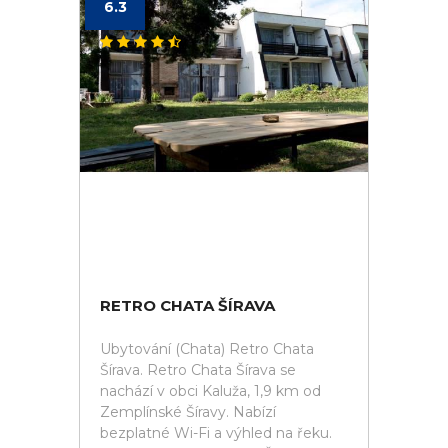
6.3
RETRO CHATA ŠÍRAVA
Ubytování (Chata) Retro Chata
Šírava. Retro Chata Šírava se
nachází v obci Kaluža, 1,9 km od
Zemplínské Šíravy. Nabízí
bezplatné Wi-Fi a výhled na řeku.