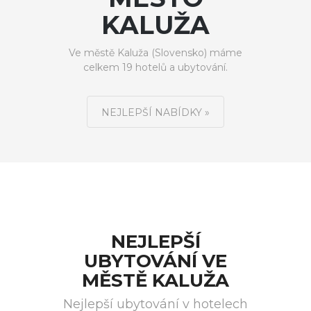
KALUŽA
Ve městě Kaluža (Slovensko) máme
celkem 19 hotelů a ubytování.
NEJLEPŠÍ NABÍDKY »
NEJLEPŠÍ
UBYTOVÁNÍ VE
MĚSTĚ KALUŽA
Nejlepší ubytování v hotelech