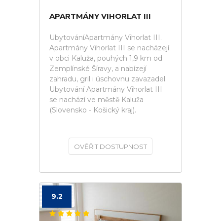
APARTMÁNY VIHORLAT III
UbytováníApartmány Vihorlat III.
Apartmány Vihorlat III se nacházejí
v obci Kaluža, pouhých 1,9 km od
Zemplínské Šíravy, a nabízejí
zahradu, gril i úschovnu zavazadel.
Ubytování Apartmány Vihorlat III
se nachází ve městě Kaluža
(Slovensko - Košický kraj).
OVĚŘIT DOSTUPNOST
9.2