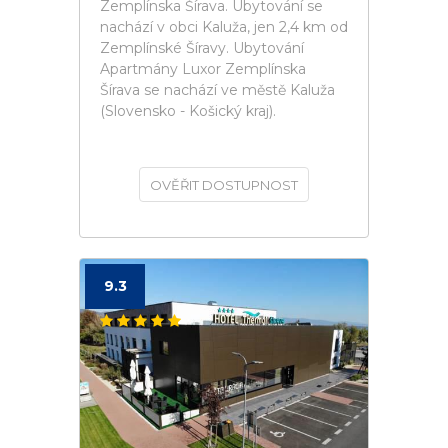
Zemplínska Šírava. Ubytování se
nachází v obci Kaluža, jen 2,4 km od
Zemplínské Šíravy. Ubytování
Apartmány Luxor Zemplínska
Šírava se nachází ve městě Kaluža
(Slovensko - Košický kraj).
OVĚŘIT DOSTUPNOST
9.3