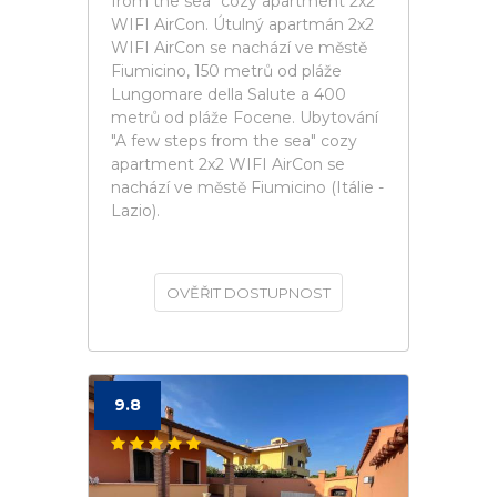
from the sea" cozy apartment 2x2
WIFI AirCon. Útulný apartmán 2x2
WIFI AirCon se nachází ve městě
Fiumicino, 150 metrů od pláže
Lungomare della Salute a 400
metrů od pláže Focene. Ubytování
"A few steps from the sea" cozy
apartment 2x2 WIFI AirCon se
nachází ve městě Fiumicino (Itálie -
Lazio).
OVĚŘIT DOSTUPNOST
9.8