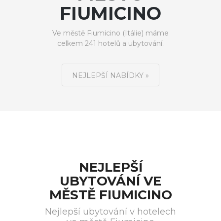
FIUMICINO
Ve městě Fiumicino (Itálie) máme
celkem 241 hotelů a ubytování.
NEJLEPŠÍ NABÍDKY »
NEJLEPŠÍ
UBYTOVÁNÍ VE
MĚSTĚ FIUMICINO
Nejlepší ubytování v hotelech