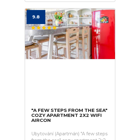
9.8
"A FEW STEPS FROM THE SEA"
COZY APARTMENT 2X2 WIFI
AIRCON
Ubytování (Apartmán) "A few steps