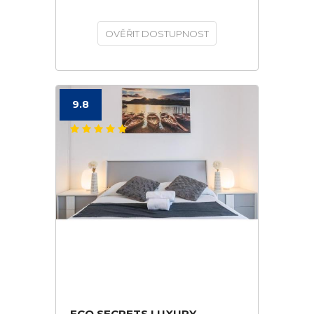
OVĚŘIT DOSTUPNOST
9.8
FCO SECRETS LUXURY