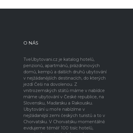
O NÁS
TveUbytovani.cz je katalog hotelů,
penzionů, apartmánů, prázdninových
domů, kempů a dalších druhů ubytování
v nejžádanějších destinacích, do kterých
jezdí Češi na dovolenou. Z
vnitrozemských států máme v nabídce
máme ubytování v České republice, na
Slovensku, Maďarsku a Rakousku.
Ubytování u moře nabízíme v
nejžádanější zemi českých turistů a to v
Chorvatsku. V Chorvatsku momentálně
evidujeme téměř 100 tisíc hotelů,