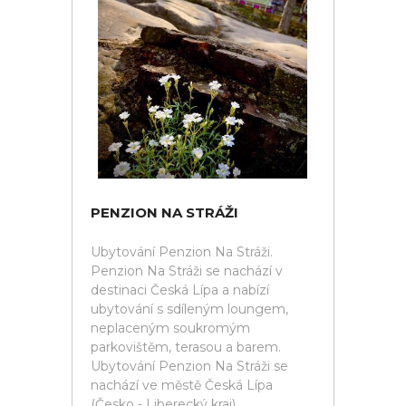
PENZION NA STRÁŽI
Ubytování Penzion Na Stráži.
Penzion Na Stráži se nachází v
destinaci Česká Lípa a nabízí
ubytování s sdíleným loungem,
neplaceným soukromým
parkovištěm, terasou a barem.
Ubytování Penzion Na Stráži se
nachází ve městě Česká Lípa
(Česko - Liberecký kraj).