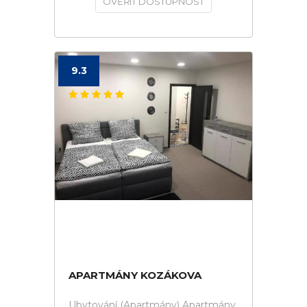
OVĚŘIT DOSTUPNOST
9.3
APARTMÁNY KOZÁKOVA
Ubytování (Apartmány) Apartmány