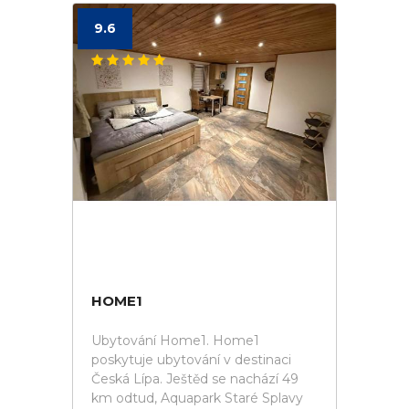
9.6
HOME1
Ubytování Home1. Home1
poskytuje ubytování v destinaci
Česká Lípa. Ještěd se nachází 49
km odtud, Aquapark Staré Splavy