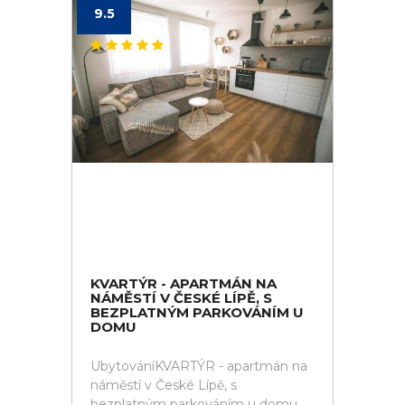
9.5
KVARTÝR - APARTMÁN NA
NÁMĚSTÍ V ČESKÉ LÍPĚ, S
BEZPLATNÝM PARKOVÁNÍM U
DOMU
UbytováníKVARTÝR - apartmán na
náměstí v České Lípě, s
bezplatným parkováním u domu.