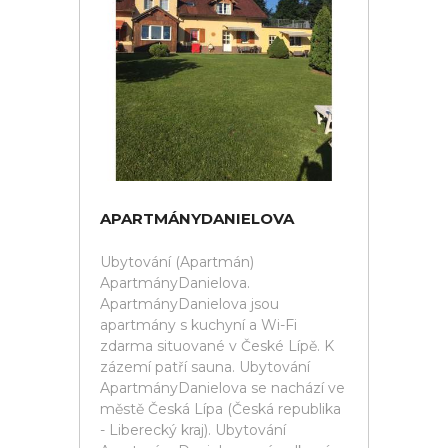
APARTMÁNYDANIELOVA
Ubytování (Apartmán)
ApartmányDanielova.
ApartmányDanielova jsou
apartmány s kuchyní a Wi-Fi
zdarma situované v České Lípě. K
zázemí patří sauna. Ubytování
ApartmányDanielova se nachází ve
městě Česká Lípa (Česká republika
- Liberecký kraj). Ubytování