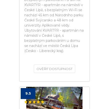
KVARTÝR - apartmán na náměstí v
České Lípě, s bezplatným Wi-Fi se
nachází 45 km od Národního parku
České Švýcarsko a 48 km od
univerzity Aplikované vědy.
Ubytování KVARTÝR - apartmán na
náměstí v České Lípě, s
bezplatným parkováním u domu
se nachází ve městě Česká Lípa
(Česko - Liberecký kraj).
OVĚŘIT DOSTUPNOST
9.5