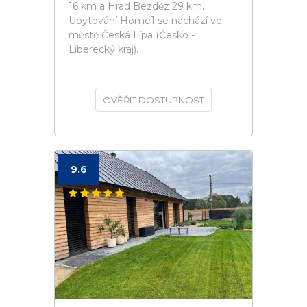
16 km a Hrad Bezděz 29 km.
Ubytování Home1 se nachází ve
městě Česká Lípa (Česko -
Liberecký kraj).
OVĚŘIT DOSTUPNOST
9.6