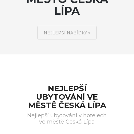
LÍPA
NEJLEPŠÍ NABÍDKY »
NEJLEPŠÍ
UBYTOVÁNÍ VE
MĚSTĚ ČESKÁ LÍPA
Nejlepší ubytování v hotelech
ve městě Česká Lípa