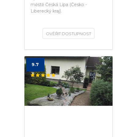
městě Česká Lípa (Česko -
Liberecký kraj).
OVĚŘIT DOSTUPNOST
9.7