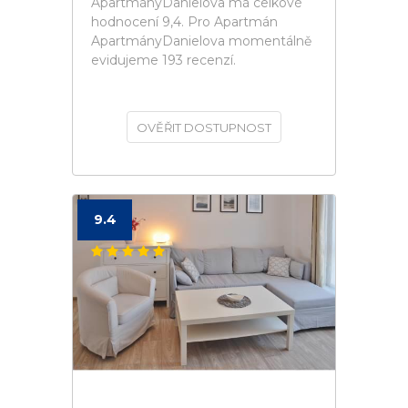
ApartmányDanielova má celkové
hodnocení 9,4. Pro Apartmán
ApartmányDanielova momentálně
evidujeme 193 recenzí.
OVĚŘIT DOSTUPNOST
9.4