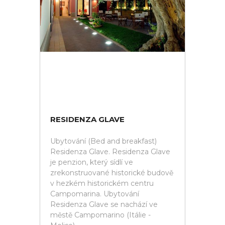
RESIDENZA GLAVE
Ubytování (Bed and breakfast)
Residenza Glave. Residenza Glave
je penzion, který sídlí ve
zrekonstruované historické budově
v hezkém historickém centru
Campomarina. Ubytování
Residenza Glave se nachází ve
městě Campomarino (Itálie -