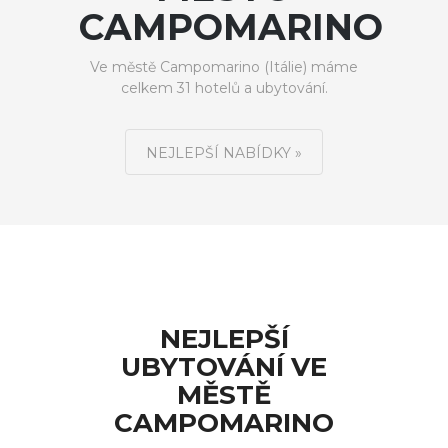
CAMPOMARINO
Ve městě Campomarino (Itálie) máme
celkem 31 hotelů a ubytování.
NEJLEPŠÍ NABÍDKY »
NEJLEPŠÍ
UBYTOVÁNÍ VE
MĚSTĚ
CAMPOMARINO