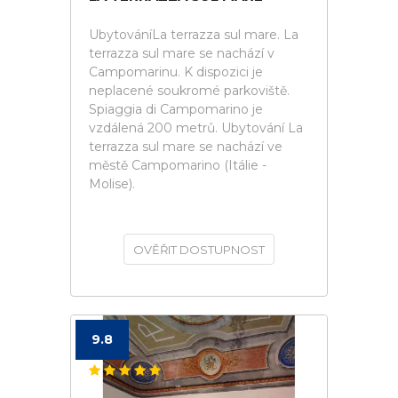
UbytováníLa terrazza sul mare. La
terrazza sul mare se nachází v
Campomarinu. K dispozici je
neplacené soukromé parkoviště.
Spiaggia di Campomarino je
vzdálená 200 metrů. Ubytování La
terrazza sul mare se nachází ve
městě Campomarino (Itálie -
Molise).
OVĚŘIT DOSTUPNOST
9.8