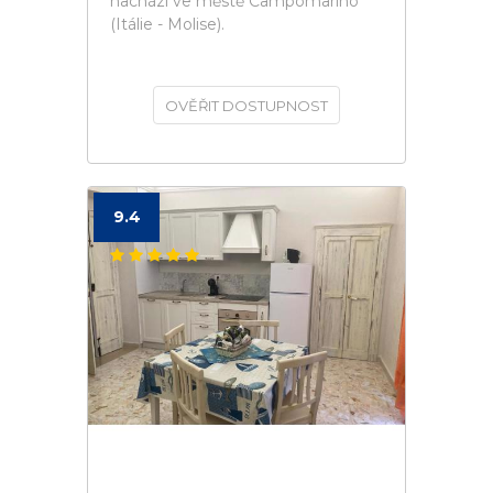
nachází ve městě Campomarino
(Itálie - Molise).
OVĚŘIT DOSTUPNOST
9.4