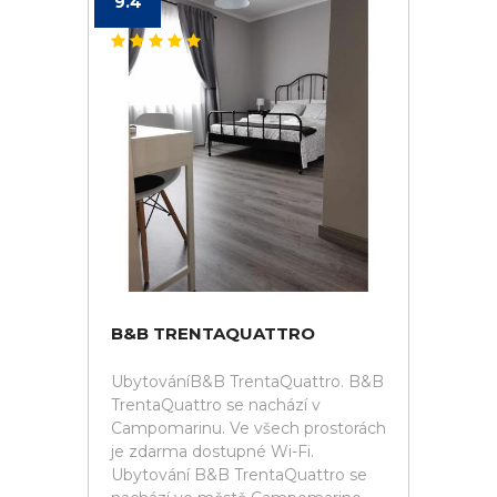
9.4
B&B TRENTAQUATTRO
UbytováníB&B TrentaQuattro. B&B
TrentaQuattro se nachází v
Campomarinu. Ve všech prostorách
je zdarma dostupné Wi-Fi.
Ubytování B&B TrentaQuattro se