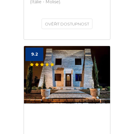
(Itálie - Molise).
OVĚŘIT DOSTUPNOST
9.2