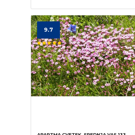
9.7
APARTMA CVETEK, SREDNJA VAS 133