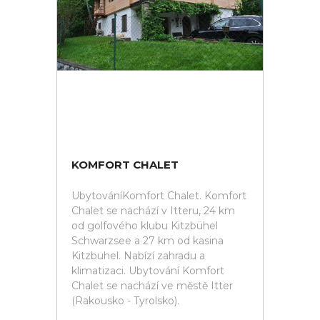
KOMFORT CHALET
UbytováníKomfort Chalet. Komfort
Chalet se nachází v Itteru, 24 km
od golfového klubu Kitzbühel
Schwarzsee a 27 km od kasina
Kitzbuhel. Nabízí zahradu a
klimatizaci. Ubytování Komfort
Chalet se nachází ve městě Itter
(Rakousko - Tyrolsko).