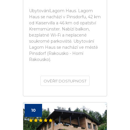
UbytováníLagom Haus. Lagom
Haus se nachází v Pinsdorfu, 42 km
od Kaiservilla a 46 km od opatství
Kremsmünster. Nabízí balkon,
bezplatné Wi-Fi a neplacené
soukromé parkoviště. Ubytování
Lagom Haus se nachází ve městě
Pinsdorf (Rakousko - Horní
Rakousko).
OVĚŘIT DOSTUPNOST
10