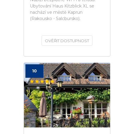
Ubytování Haus Kitzblick XL se
nachází ve městě Kaprun
(Rakousko - Salcbursko).
OVĚŘIT DOSTUPNOST
10