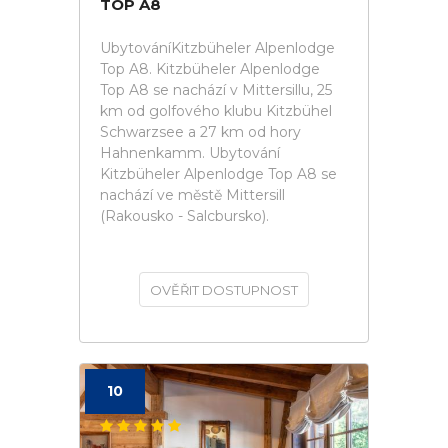
TOP A8
UbytováníKitzbüheler Alpenlodge
Top A8. Kitzbüheler Alpenlodge
Top A8 se nachází v Mittersillu, 25
km od golfového klubu Kitzbühel
Schwarzsee a 27 km od hory
Hahnenkamm. Ubytování
Kitzbüheler Alpenlodge Top A8 se
nachází ve městě Mittersill
(Rakousko - Salcbursko).
OVĚŘIT DOSTUPNOST
10