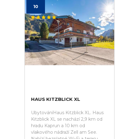
10
HAUS KITZBLICK XL
UbytováníHaus Kitzblick XL. Haus
Kitzblick XL se nachází 2,9 km od
hradu Kaprun a 10 km od
vlakového nádraží Zell am See.
Nabízí bezplatné Wi-Fi a terasu.