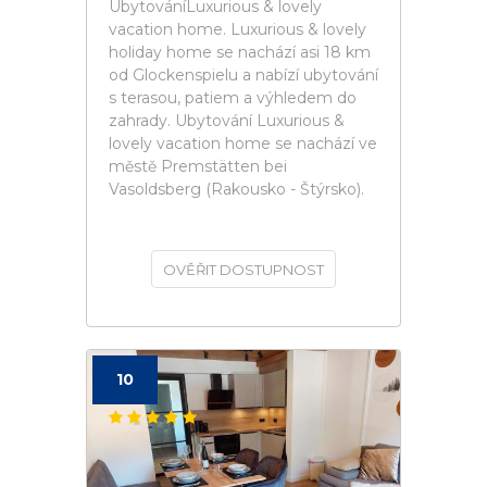
UbytováníLuxurious & lovely
vacation home. Luxurious & lovely
holiday home se nachází asi 18 km
od Glockenspielu a nabízí ubytování
s terasou, patiem a výhledem do
zahrady. Ubytování Luxurious &
lovely vacation home se nachází ve
městě Premstätten bei
Vasoldsberg (Rakousko - Štýrsko).
OVĚŘIT DOSTUPNOST
10