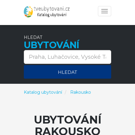
Toggle
navigation
HLEDAT
UBYTOVÁNÍ
HLEDAT
Katalog ubytování
Rakousko
UBYTOVÁNÍ
RAKOUSKO