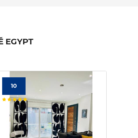
Ě EGYPT
10