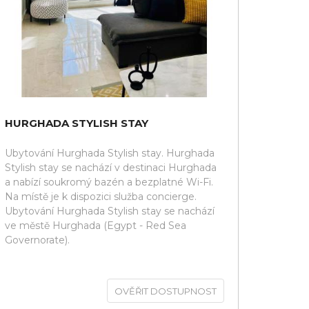
HURGHADA STYLISH STAY
Ubytování Hurghada Stylish stay. Hurghada
Stylish stay se nachází v destinaci Hurghada
a nabízí soukromý bazén a bezplatné Wi-Fi.
Na místě je k dispozici služba concierge.
Ubytování Hurghada Stylish stay se nachází
ve městě Hurghada (Egypt - Red Sea
Governorate).
OVĚŘIT DOSTUPNOST