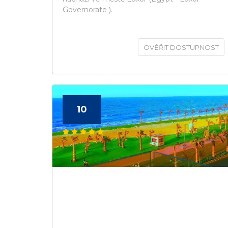
Governorate ).
OVĚŘIT DOSTUPNOST
10