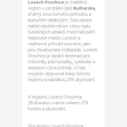
Lovech Province
je malebný
region v centrální části
Bulharska
,
známý svou bohatou přírodou a
kulturním dědictvím. Tato oblast
nabízí návštěvníkům celou řadu
turistických atrakcí, mezi něž patří
historické město Lovech a
nádherné přírodní scenérie, jako
jsou Krushunské vodopády. Lovech
Province je ideální destinací pro
milovníky pěší turistiky, cyklistiky a
relaxace v lůně přírody. U nás
můžete objevovat krásy tohoto
regionu s nabídkou 219 ubytování.
V regionu Lovech Province
(Bulharsko) máme celkem 219
hotelů a ubytování.
Pro region Lovech Province