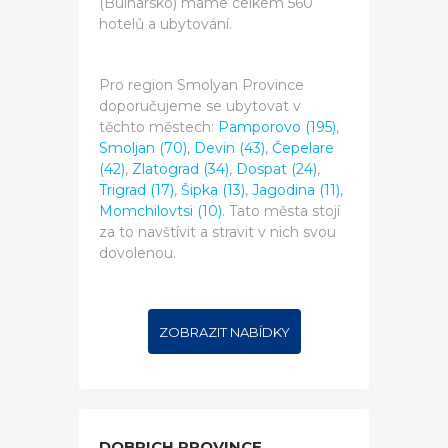
(Bulharsko) máme celkem 560
hotelů a ubytování.
Pro region Smolyan Province
doporučujeme se ubytovat v
těchto městech:
Pamporovo (195)
,
Smoljan (70)
,
Devin (43)
,
Čepelare
(42)
,
Zlatograd (34)
,
Dospat (24)
,
Trigrad (17)
,
Šipka (13)
,
Jagodina (11)
,
Momchilovtsi (10)
. Tato města stojí
za to navštívit a stravit v nich svou
dovolenou.
ZOBRAZIT NABÍDKY
DOBRICH PROVINCE