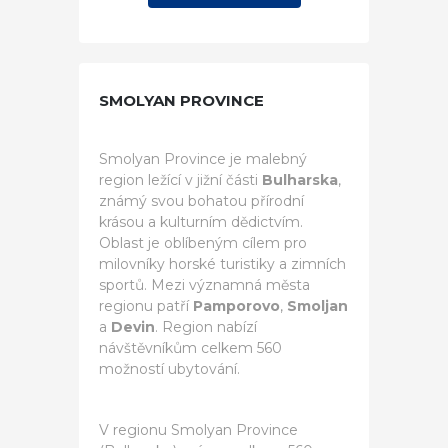
SMOLYAN PROVINCE
Smolyan Province je malebný
region ležící v jižní části
Bulharska
,
známý svou bohatou přírodní
krásou a kulturním dědictvím.
Oblast je oblíbeným cílem pro
milovníky horské turistiky a zimních
sportů. Mezi významná města
regionu patří
Pamporovo
,
Smoljan
a
Devin
. Region nabízí
návštěvníkům celkem 560
možností ubytování.
V regionu Smolyan Province