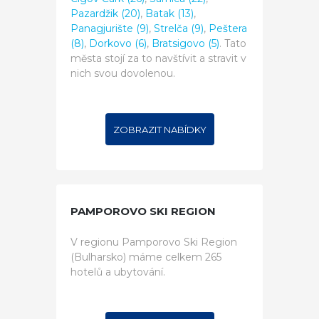
Pazardžik (20)
,
Batak (13)
,
Panagjurište (9)
,
Strelča (9)
,
Peštera
(8)
,
Dorkovo (6)
,
Bratsigovo (5)
. Tato
města stojí za to navštívit a stravit v
nich svou dovolenou.
ZOBRAZIT NABÍDKY
PAMPOROVO SKI REGION
V regionu Pamporovo Ski Region
(Bulharsko) máme celkem 265
hotelů a ubytování.