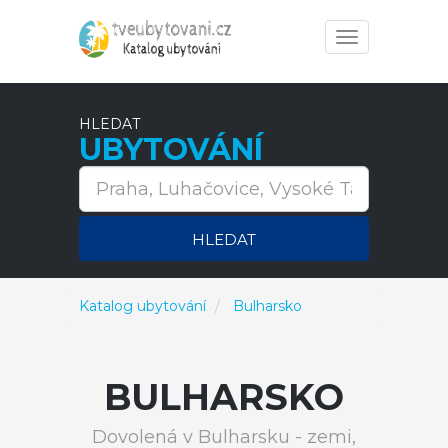
Toggle
navigation
HLEDAT
UBYTOVÁNÍ
HLEDAT
Katalog ubytování
Bulharsko
BULHARSKO
Dovolená v Bulharsku - zemi,