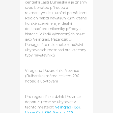
centrální části Bulharska a je známý
svou bohatou přírodou a
rozmanitými kulturními památkami.
Region nabízí návštěvníkům krásné
horské scenérie a je ideální
destinací pro milovníky přírody a
historie. V řadě významných měst
jako Velingrad, Pazardžik či
Panagjurište naleznete množství
ubytovacích možností pro všechny
typy návštěvníků.
V regionu Pazardzhik Province
(Bulharsko) máme celkem 296
hotelů a ubytování.
Pro region Pazardzhik Province
doporučujeme se ubytovat v
těchto městech:
Velingrad (153)
,
Cigov Čark (26)
,
Sarnica (22)
,