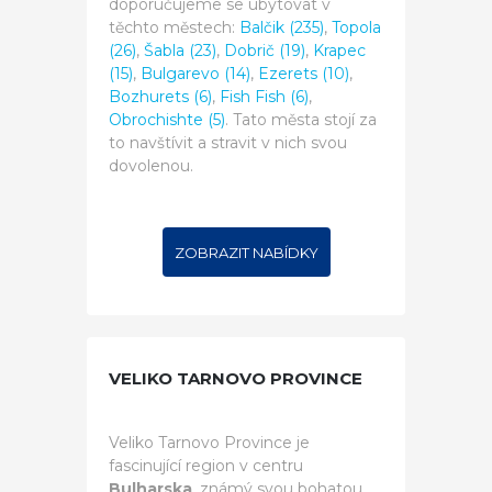
doporučujeme se ubytovat v
těchto městech:
Balčik (235)
,
Topola
(26)
,
Šabla (23)
,
Dobrič (19)
,
Krapec
(15)
,
Bulgarevo (14)
,
Ezerets (10)
,
Bozhurets (6)
,
Fish Fish (6)
,
Obrochishte (5)
. Tato města stojí za
to navštívit a stravit v nich svou
dovolenou.
ZOBRAZIT NABÍDKY
VELIKO TARNOVO PROVINCE
Veliko Tarnovo Province je
fascinující region v centru
Bulharska
, známý svou bohatou