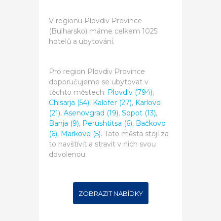
V regionu Plovdiv Province
(Bulharsko) máme celkem 1025
hotelů a ubytování.
Pro region Plovdiv Province
doporučujeme se ubytovat v
těchto městech:
Plovdiv (794)
,
Chisarja (54)
,
Kalofer (27)
,
Karlovo
(21)
,
Asenovgrad (19)
,
Sopot (13)
,
Banja (9)
,
Perushtitsa (6)
,
Bačkovo
(6)
,
Markovo (5)
. Tato města stojí za
to navštívit a stravit v nich svou
dovolenou.
ZOBRAZIT NABÍDKY