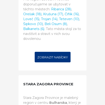
doporučujeme se ubytovat v
těchto městech:
Ribarica (28)
,
Orešak (18)
,
Krušuna (17)
,
Čiflik (16)
,
Loveč (15)
,
Trojan (14)
,
Teteven (10)
,
Šipkovo (10)
,
Beli Osum (8)
,
Balkanets (6)
. Tato města stojí za to
navštívit a stravit v nich svou
dovolenou.
ZOBRAZIT NABÍDKY
STARA ZAGORA PROVINCE
Stara Zagora Province je malebný
region v centru
Bulharska
, který je