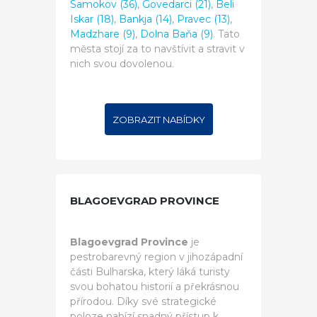
Samokov (36)
,
Govedarci (21)
,
Beli
Iskar (18)
,
Bankja (14)
,
Pravec (13)
,
Madzhare (9)
,
Dolna Baňa (9)
. Tato
města stojí za to navštívit a stravit v
nich svou dovolenou.
ZOBRAZIT NABÍDKY
BLAGOEVGRAD PROVINCE
Blagoevgrad Province
je
pestrobarevný region v jihozápadní
části Bulharska, který láká turisty
svou bohatou historií a překrásnou
přírodou. Díky své strategické
poloze nabízí snadný přístup k