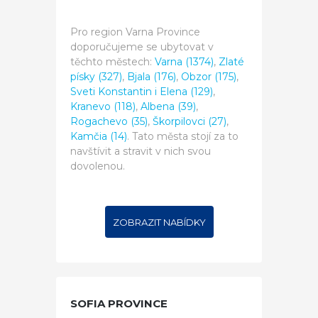
Pro region Varna Province
doporučujeme se ubytovat v
těchto městech:
Varna (1374)
,
Zlaté
písky (327)
,
Bjala (176)
,
Obzor (175)
,
Sveti Konstantin i Elena (129)
,
Kranevo (118)
,
Albena (39)
,
Rogachevo (35)
,
Škorpilovci (27)
,
Kamčia (14)
. Tato města stojí za to
navštívit a stravit v nich svou
dovolenou.
ZOBRAZIT NABÍDKY
SOFIA PROVINCE