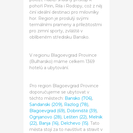
pohoří Pirin, Rila i Rodopy, což z něj
činí ideální destinaci pro milovníky
hor. Region je proslulý svými
termálními prameny a příležitostmi
pro zimní sporty, zvláště v
oblíbeném středisku Bansko.
V regionu Blagoevgrad Province
(Bulharsko) máme celkem 1369
hotelů a ubytování.
Pro region Blagoevgrad Province
doporučujeme se ubytovat v
těchto městech:
Bansko (706)
,
Sandanski (209)
,
Razlog (78)
,
Blagoevgrad (69)
,
Dobriniště (39)
,
Ognjanovo (28)
,
Lešten (22)
,
Melnik
(22)
,
Banja (16)
,
Delchevo (15)
. Tato
města stojí za to navštívit a stravit v