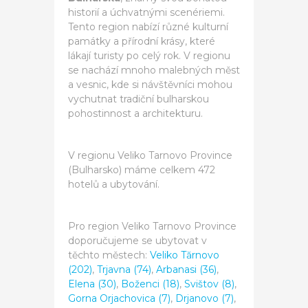
historií a úchvatnými scenériemi.
Tento region nabízí různé kulturní
památky a přírodní krásy, které
lákají turisty po celý rok. V regionu
se nachází mnoho malebných měst
a vesnic, kde si návštěvníci mohou
vychutnat tradiční bulharskou
pohostinnost a architekturu.
V regionu Veliko Tarnovo Province
(Bulharsko) máme celkem 472
hotelů a ubytování.
Pro region Veliko Tarnovo Province
doporučujeme se ubytovat v
těchto městech:
Veliko Tărnovo
(202)
,
Trjavna (74)
,
Arbanasi (36)
,
Elena (30)
,
Boženci (18)
,
Svištov (8)
,
Gorna Orjachovica (7)
,
Drjanovo (7)
,