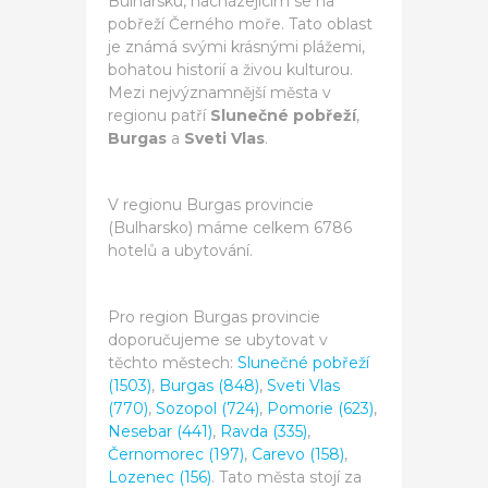
Bulharsku, nacházejícím se na
pobřeží Černého moře. Tato oblast
je známá svými krásnými plážemi,
bohatou historií a živou kulturou.
Mezi nejvýznamnější města v
regionu patří
Slunečné pobřeží
,
Burgas
a
Sveti Vlas
.
V regionu Burgas provincie
(Bulharsko) máme celkem 6786
hotelů a ubytování.
Pro region Burgas provincie
doporučujeme se ubytovat v
těchto městech:
Slunečné pobřeží
(1503)
,
Burgas (848)
,
Sveti Vlas
(770)
,
Sozopol (724)
,
Pomorie (623)
,
Nesebar (441)
,
Ravda (335)
,
Černomorec (197)
,
Carevo (158)
,
Lozenec (156)
. Tato města stojí za