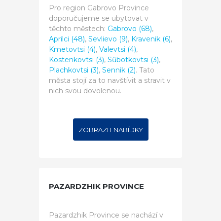
Pro region Gabrovo Province
doporučujeme se ubytovat v
těchto městech:
Gabrovo (68)
,
Aprilci (48)
,
Sevlievo (9)
,
Kravenik (6)
,
Kmetovtsi (4)
,
Valevtsi (4)
,
Kostenkovtsi (3)
,
Sŭbotkovtsi (3)
,
Plachkovtsi (3)
,
Sennik (2)
. Tato
města stojí za to navštívit a stravit v
nich svou dovolenou.
ZOBRAZIT NABÍDKY
PAZARDZHIK PROVINCE
Pazardzhik Province se nachází v