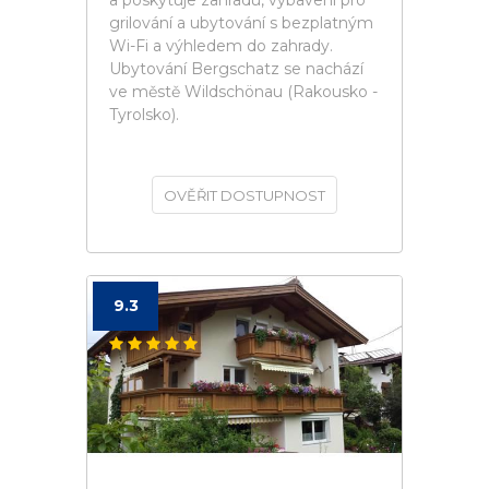
a poskytuje zahradu, vybavení pro
grilování a ubytování s bezplatným
Wi-Fi a výhledem do zahrady.
Ubytování Bergschatz se nachází
ve městě Wildschönau (Rakousko -
Tyrolsko).
OVĚŘIT DOSTUPNOST
9.3