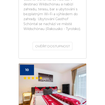
destinaci Wildschönau a nabízí
zahradu, terasu, bar a ubytování s
bezplatným Wi-Fi a výhledem do
zahrady. Ubytování Gasthof
Schöntal se nachází ve městě
Wildschönau (Rakousko - Tyrolsko).
OVĚŘIT DOSTUPNOST
10