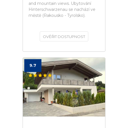
and mountain views. Ubytování
Hinterschwarzenau se nachází ve
městě (Rakousko - Tyrolsko).
OVĚŘIT DOSTUPNOST
9.7