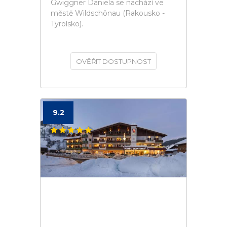
Gwiggner Daniela se nachází ve
městě Wildschönau (Rakousko -
Tyrolsko).
OVĚŘIT DOSTUPNOST
9.2