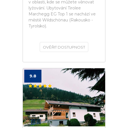
v oblasti, kde se můžete věnovat
lyžování. Ubytování Tirolee
Marchegg EG Top 1 se nachází ve
městě Wildschönau (Rakousko -
Tyrolsko).
OVĚŘIT DOSTUPNOST
9.8