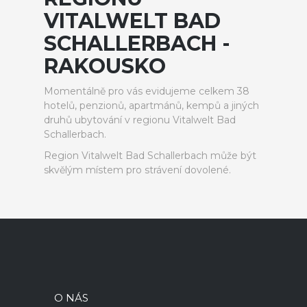
VITALWELT BAD
SCHALLERBACH -
RAKOUSKO
Momentálně pro vás evidujeme celkem 38
hotelů, penzionů, apartmánů, kempů a jiných
druhů ubytování v regionu Vitalwelt Bad
Schallerbach.
Region Vitalwelt Bad Schallerbach může být
skvělým místem pro strávení dovolené.
O NÁS