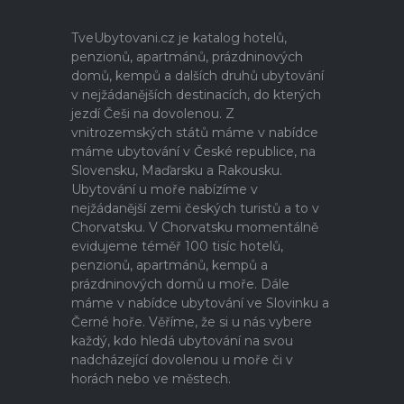
TveUbytovani.cz je katalog hotelů,
penzionů, apartmánů, prázdninových
domů, kempů a dalších druhů ubytování
v nejžádanějších destinacích, do kterých
jezdí Češi na dovolenou. Z
vnitrozemských států máme v nabídce
máme ubytování v České republice, na
Slovensku, Maďarsku a Rakousku.
Ubytování u moře nabízíme v
nejžádanější zemi českých turistů a to v
Chorvatsku. V Chorvatsku momentálně
evidujeme téměř 100 tisíc hotelů,
penzionů, apartmánů, kempů a
prázdninových domů u moře. Dále
máme v nabídce ubytování ve Slovinku a
Černé hoře. Věříme, že si u nás vybere
každý, kdo hledá ubytování na svou
nadcházející dovolenou u moře či v
horách nebo ve městech.