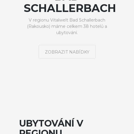
SCHALLERBACH
V regionu Vitalwelt Bad Schallerbach
(Rakousko) máme celkem 38 hotelů a
ubytování.
ZOBRAZIT NABÍDKY
UBYTOVÁNÍ V
REGIONU