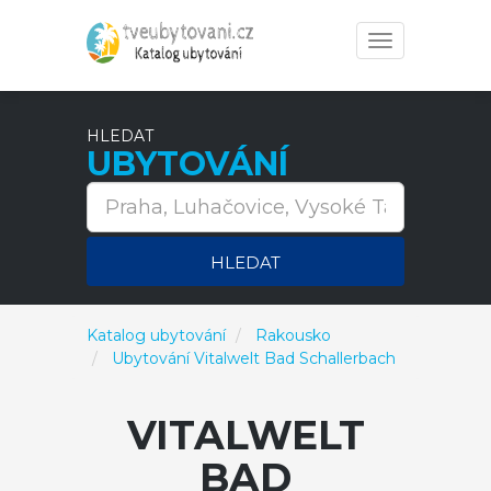
Toggle
navigation
HLEDAT
UBYTOVÁNÍ
HLEDAT
Katalog ubytování
Rakousko
Ubytování Vitalwelt Bad Schallerbach
VITALWELT
BAD