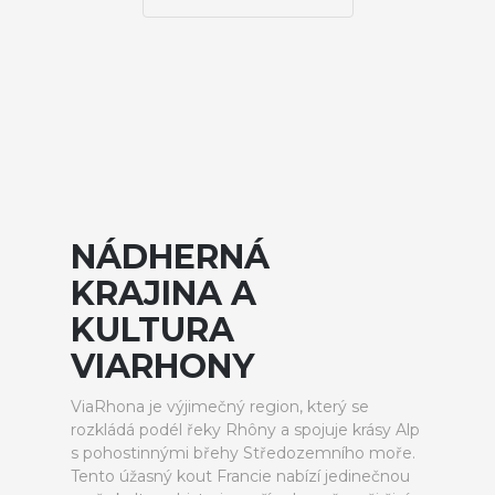
NÁDHERNÁ
KRAJINA A
KULTURA
VIARHONY
ViaRhona je výjimečný region, který se
rozkládá podél řeky Rhôny a spojuje krásy Alp
s pohostinnými břehy Středozemního moře.
Tento úžasný kout Francie nabízí jedinečnou