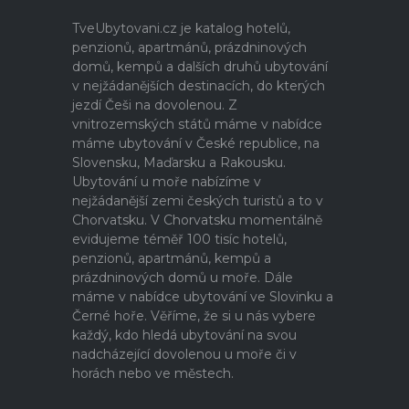
TveUbytovani.cz je katalog hotelů,
penzionů, apartmánů, prázdninových
domů, kempů a dalších druhů ubytování
v nejžádanějších destinacích, do kterých
jezdí Češi na dovolenou. Z
vnitrozemských států máme v nabídce
máme ubytování v České republice, na
Slovensku, Maďarsku a Rakousku.
Ubytování u moře nabízíme v
nejžádanější zemi českých turistů a to v
Chorvatsku. V Chorvatsku momentálně
evidujeme téměř 100 tisíc hotelů,
penzionů, apartmánů, kempů a
prázdninových domů u moře. Dále
máme v nabídce ubytování ve Slovinku a
Černé hoře. Věříme, že si u nás vybere
každý, kdo hledá ubytování na svou
nadcházející dovolenou u moře či v
horách nebo ve městech.