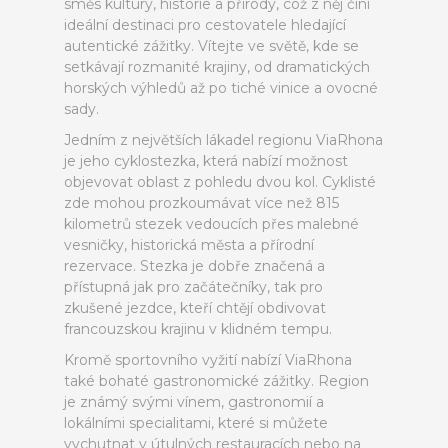
směs kultury, historie a přírody, což z něj činí
ideální destinaci pro cestovatele hledající
autentické zážitky. Vítejte ve světě, kde se
setkávají rozmanité krajiny, od dramatických
horských výhledů až po tiché vinice a ovocné
sady.
Jedním z největších lákadel regionu ViaRhona
je jeho cyklostezka, která nabízí možnost
objevovat oblast z pohledu dvou kol. Cyklisté
zde mohou prozkoumávat více než 815
kilometrů stezek vedoucích přes malebné
vesničky, historická města a přírodní
rezervace. Stezka je dobře značená a
přístupná jak pro začátečníky, tak pro
zkušené jezdce, kteří chtějí obdivovat
francouzskou krajinu v klidném tempu.
Kromě sportovního vyžití nabízí ViaRhona
také bohaté gastronomické zážitky. Region
je známý svými vínem, gastronomií a
lokálními specialitami, které si můžete
vychutnat v útulných restauracích nebo na