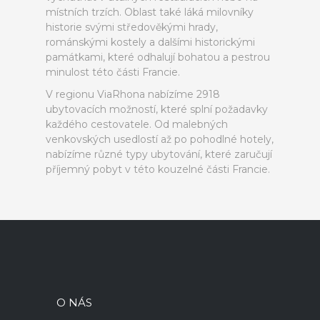
místních trzích. Oblast také láká milovníky
historie svými středověkými hrady,
románskými kostely a dalšími historickými
památkami, které odhalují bohatou a pestrou
minulost této části Francie.
V regionu ViaRhona nabízíme 2918
ubytovacích možností, které splní požadavky
každého cestovatele. Od malebných
venkovských usedlostí až po pohodlné hotely,
nabízíme různé typy ubytování, které zaručují
příjemný pobyt v této kouzelné části Francie.
O NÁS