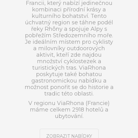
Francii, který nabízí jedinečnou
kombinaci přírodní krásy a
kulturního bohatství. Tento
úchvatný region se táhne podél
řeky Rhôny a spojuje Alpy s
pobřežím Středozemního moře.
Je ideálním místem pro cyklisty
a milovníky outdoorových
aktivit, kteří zde najdou
množství cyklostezek a
turistických tras. ViaRhona
poskytuje také bohatou
gastronomickou nabídku a
možnost ponořit se do historie a
tradic této oblasti.
V regionu ViaRhona (Francie)
máme celkem 2918 hotelů a
ubytování.
ZOBRAZIT NABÍDKY