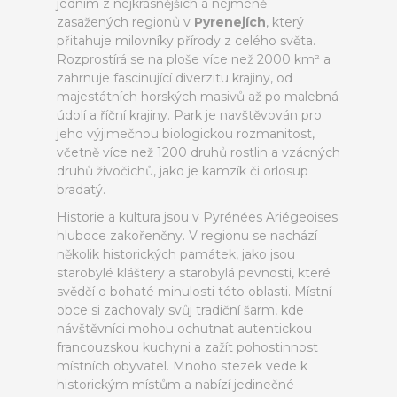
jedním z nejkrásnějších a nejméně
zasažených regionů v
Pyrenejích
, který
přitahuje milovníky přírody z celého světa.
Rozprostírá se na ploše více než 2000 km² a
zahrnuje fascinující diverzitu krajiny, od
majestátních horských masivů až po malebná
údolí a říční krajiny. Park je navštěvován pro
jeho výjimečnou biologickou rozmanitost,
včetně více než 1200 druhů rostlin a vzácných
druhů živočichů, jako je kamzík či orlosup
bradatý.
Historie a kultura jsou v Pyrénées Ariégeoises
hluboce zakořeněny. V regionu se nachází
několik historických památek, jako jsou
starobylé kláštery a starobylá pevnosti, které
svědčí o bohaté minulosti této oblasti. Místní
obce si zachovaly svůj tradiční šarm, kde
návštěvníci mohou ochutnat autentickou
francouzskou kuchyni a zažít pohostinnost
místních obyvatel. Mnoho stezek vede k
historickým místům a nabízí jedinečné