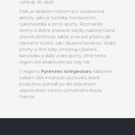
výhledy do okolí.
Park je ideálním místem pro outdoorové
aktivity, jako je turistika, horolezectví,
cykloturistika a zimní sporty. Rozmanité
terény a dobře značené stezky nabízejí různé
úrovně obtížnosti, takže si na své přijdou jak
rekreační turisté, tak i zkušení horolezci. Vodní
plochy a říční toky umožňují rybaření,
kanoistiku a další vodní sporty, čímž tento
region činí atraktivním po celý rok.
V regionu
Pyrénées Ariégeoises
nabízíme
celkem 364 možností ubytování, které
poskytnou pohodlí po dni stráveném
objevováním tohoto úchvatného kouta
Francie.