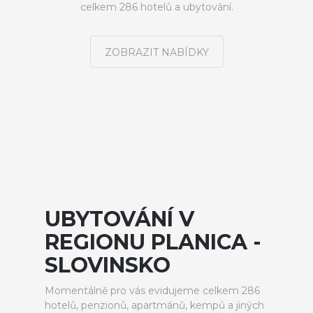
celkem 286 hotelů a ubytování.
ZOBRAZIT NABÍDKY
UBYTOVÁNÍ V
REGIONU PLANICA -
SLOVINSKO
Momentálně pro vás evidujeme celkem 286
hotelů, penzionů, apartmánů, kempů a jiných