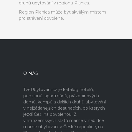
druhů ubytování v regionu Planica.
Region Planica může být skvělým místem
pro strávení dovolené.
O NÁS
TveUbytovani.cz je katalog hotelů,
penzionů, apartmánů, prázdninových
domů, kempů a dalších druhů ubytování
v nejžádanějších destinacích, do kterých
jezdí Češi na dovolenou. Z
vnitrozemských států máme v nabídce
máme ubytování v České republice, na