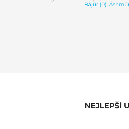
Bājūr (0)
,
Ashmūn
NEJLEPŠÍ 