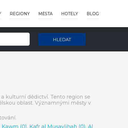
Y
REGIONY
MĚSTA
HOTELY
BLOG
HLEDAT
a kulturní dědictví. Tento region se
dělskou oblast. Významnými městy v
ování.
l Kawm (0)
,
Kafr al Muşayliḩah (0)
,
Al