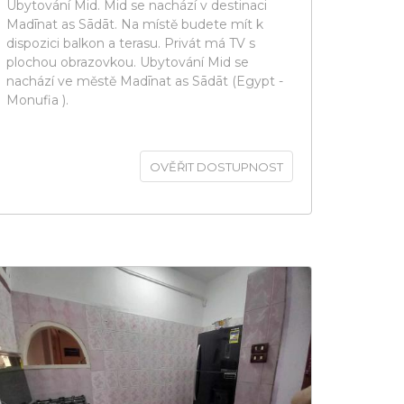
Ubytování Mid. Mid se nachází v destinaci
Madīnat as Sādāt. Na místě budete mít k
dispozici balkon a terasu. Privát má TV s
plochou obrazovkou. Ubytování Mid se
nachází ve městě Madīnat as Sādāt (Egypt -
Monufia ).
OVĚŘIT DOSTUPNOST