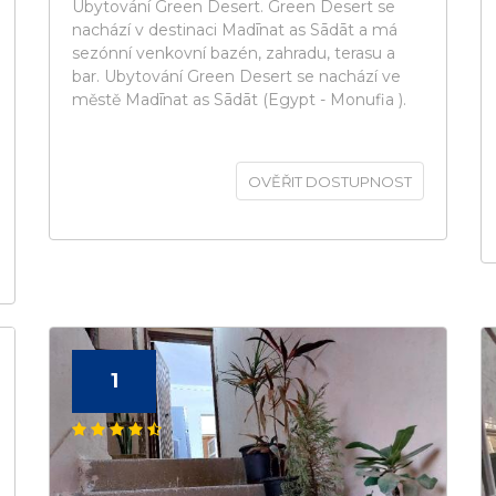
Ubytování Green Desert. Green Desert se
nachází v destinaci Madīnat as Sādāt a má
sezónní venkovní bazén, zahradu, terasu a
bar. Ubytování Green Desert se nachází ve
městě Madīnat as Sādāt (Egypt - Monufia ).
OVĚŘIT DOSTUPNOST
1