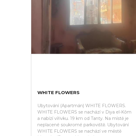
WHITE FLOWERS
Ubytování (Apartmán) WHITE FLOWERS.
WHITE FLOWERS se nachází v Diya el-Kôm
a nabízí vířivku. 19 km od Tanty. Na místě je
neplacené soukromé parkoviště. Ubytování
WHITE FLOWERS se nachází ve městě