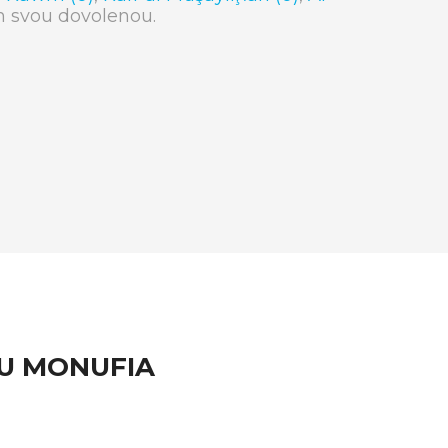
ich svou dovolenou.
NU MONUFIA