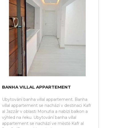
BANHA VILLAL APPARTEMENT
Ubytování banha villal appartement. Banha
villal appartement se nachází v destinaci Kafr
al Jazzār v oblasti Monufia a nabízí balkon a
výhled na řeku. Ubytování banha villal
appartement se nachází ve městě Kafr al