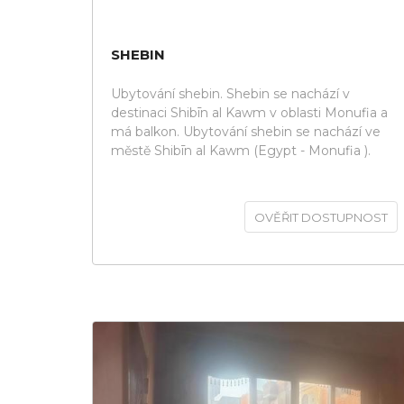
SHEBIN
Ubytování shebin. Shebin se nachází v
destinaci Shibīn al Kawm v oblasti Monufia a
má balkon. Ubytování shebin se nachází ve
městě Shibīn al Kawm (Egypt - Monufia ).
OVĚŘIT DOSTUPNOST