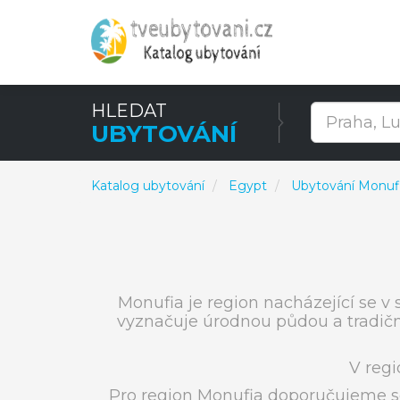
HLEDAT
UBYTOVÁNÍ
Katalog ubytování
Egypt
Ubytování Monuf
Monufia je region nacházející se v 
vyznačuje úrodnou půdou a tradičn
V reg
Pro region Monufia doporučujeme s