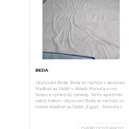
BEDA
Ubytování Beda. Beda se nachází v destinaci
Madīnat as Sādāt v oblasti Monufia a má
terasu a výhled do zahrady. Tento apartmán
nabízí balkon. Ubytování Beda se nachází ve
městě Madīnat as Sādāt (Egypt - Monufia ).
OVĚŘIT DOSTUPNOST