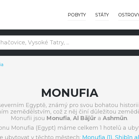
POBYTY
STÁTY
OSTROV
ia
MONUFIA
severním Egyptě, známý pro svou bohatou historii 
ím zemědělstvím, což z něj činí důležitou země
Monufii jsou
Monufia
,
Al Bājūr
a
Ashmūn
.
ionu Monufia (Egypt) máme celkem 1 hotelů a ubyt
e ubytovat v těchto městech:
Monufia (1)
,
Shibīn a