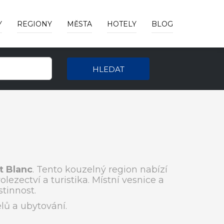
Y
REGIONY
MĚSTA
HOTELY
BLOG
HLEDAT
t Blanc
. Tento kouzelný region nabízí
ezectví a turistika. Místní vesnice a
tinnost.
lů a ubytování.