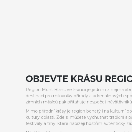
OBJEVTE KRÁSU REGI
Region Mont Blanc ve Francii je jedním z nejmaleb
destinací pro milovníky přírody a adrenalinových sp
zimních měsíců pak přitahuje nespočet návštěvník
Mimo přírodní krásy je region bohatý i na kulturní 
kultury oblasti. Zde si můžete vychutnat tradiční al
festivaly a trhy, které nabízejí hostům autentický zá