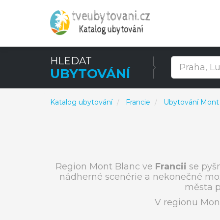
HLEDAT
UBYTOVÁNÍ
Katalog ubytování
Francie
Ubytování Mont 
Region Mont Blanc ve
Francii
se pyšn
nádherné scenérie a nekonečné možnos
města p
V regionu Mont