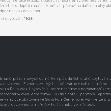
ody, ale také relaxaci a oddech v některém z wellness center č
ních či si dopřát masáže, které vás připraví na další den plný akt
 odpočinkovou dovolenou.
čet ubytování:
1928
.
artmánů, prázdninových domů, kempů a dalších druhů ubytování 
ši na dovolenou. Z vnitrozemských států máme v nabídce máme
rsku a Rakousku. Ubytování u moře nabízíme v nejžádanější zem
 momentálně evidujeme téměř 100 tisíc hotelů, penzionů, apartm
 nabídce ubytování ve Slovinku a Černé hoře. Věříme, že si u
ázející dovolenou u moře či v horách nebo ve městech.