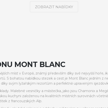
ZOBRAZIT NABÍDKY
ONU MONT BLANC
nějších míst v Evropě, známý především díky své nejvyšší hoře,
ortů. S bohatou nabídkou stezek a cest je Mont Blanc jedním z ne
ů díky svým lyžařským rezortům a perfektně upraveným sjezdov
poklady. Malebné vesničky a městečka, jako jsou Chamonix a Megè
pskou kuchyni založenou na kvalitních místních surovinách včetně
žitek z francouzských Alp.