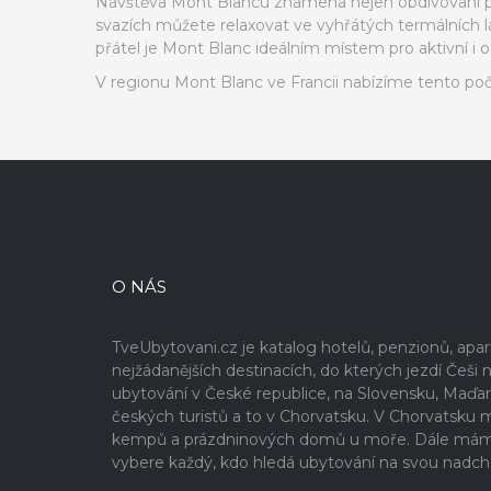
Návštěva Mont Blancu znamená nejen obdivování přír
svazích můžete relaxovat ve vyhřátých termálních láz
přátel je Mont Blanc ideálním místem pro aktivní i
V regionu Mont Blanc ve Francii nabízíme tento po
O NÁS
TveUbytovani.cz je katalog hotelů, penzionů, ap
nejžádanějších destinacích, do kterých jezdí Če
ubytování v České republice, na Slovensku, Maďa
českých turistů a to v Chorvatsku. V Chorvatsku
kempů a prázdninových domů u moře. Dále máme v
vybere každý, kdo hledá ubytování na svou nadch