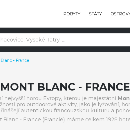
POBYTY
STÁTY
OSTROV
Blanc - France
MONT BLANC - FRANCE
í nejvyšší horou Evropy, kterou je majestátní
Mon
ti pro outdoorové aktivity, jako je lyžování, horol
řinášejí autentickou francouzskou kulturu a pohos
 Blanc - France (Francie) máme celkem 1928 hote