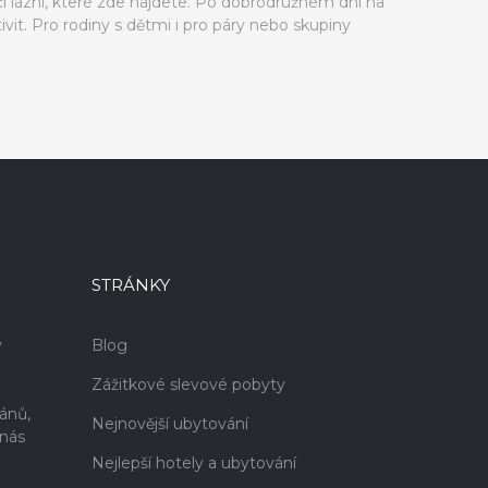
i lázní, které zde najdete. Po dobrodružném dni na
ivit. Pro rodiny s dětmi i pro páry nebo skupiny
STRÁNKY
v
Blog
Zážitkové slevové pobyty
i
ánů,
Nejnovější ubytování
 nás
Nejlepší hotely a ubytování