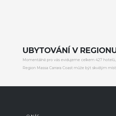
UBYTOVÁNÍ V REGIONU
Momentálně pro vás evidujeme celkem 427 hotelů, 
Region Massa Carrara Coast může být skvělým míst