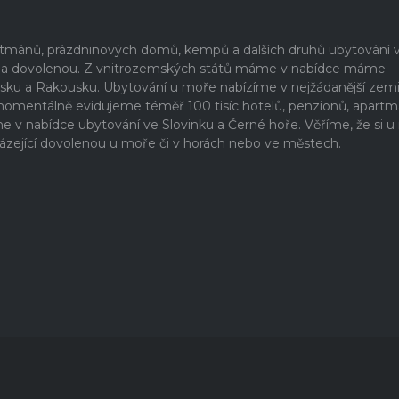
artmánů, prázdninových domů, kempů a dalších druhů ubytování 
ši na dovolenou. Z vnitrozemských států máme v nabídce máme
rsku a Rakousku. Ubytování u moře nabízíme v nejžádanější zem
 momentálně evidujeme téměř 100 tisíc hotelů, penzionů, apartm
 nabídce ubytování ve Slovinku a Černé hoře. Věříme, že si u
ázející dovolenou u moře či v horách nebo ve městech.