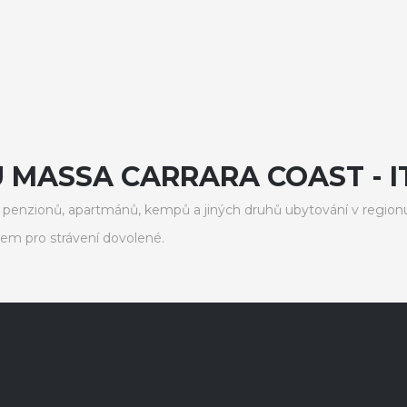
 MASSA CARRARA COAST - I
penzionů, apartmánů, kempů a jiných druhů ubytování v regionu
em pro strávení dovolené.