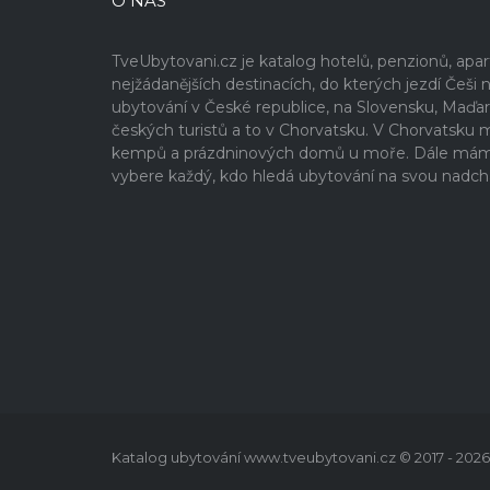
O NÁS
TveUbytovani.cz je katalog hotelů, penzionů, ap
nejžádanějších destinacích, do kterých jezdí Če
ubytování v České republice, na Slovensku, Maďa
českých turistů a to v Chorvatsku. V Chorvatsku
kempů a prázdninových domů u moře. Dále máme v
vybere každý, kdo hledá ubytování na svou nadch
Katalog ubytování www.tveubytovani.cz © 2017 - 2026