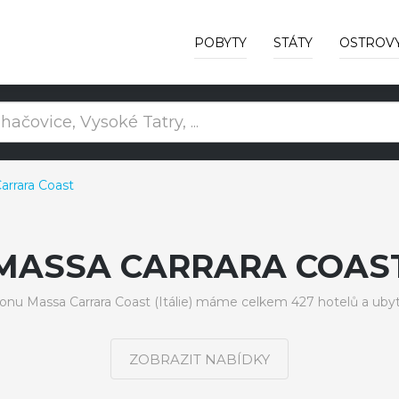
POBYTY
STÁTY
OSTROV
arrara Coast
MASSA CARRARA COAS
ionu Massa Carrara Coast (Itálie) máme celkem 427 hotelů a ubyt
ZOBRAZIT NABÍDKY