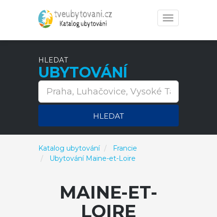
Toggle
navigation
HLEDAT
UBYTOVÁNÍ
HLEDAT
Katalog ubytování
Francie
Ubytování Maine-et-Loire
MAINE-ET-
LOIRE