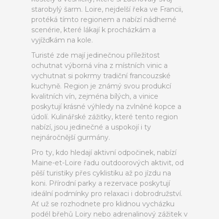
starobylý šarm. Loire, nejdelší řeka ve Francii,
protéká tímto regionem a nabízí nádherné
scenérie, které lákají k procházkám a
vyjížďkám na kole.
Turisté zde mají jedinečnou příležitost
ochutnat výborná vína z místních vinic a
vychutnat si pokrmy tradiční francouzské
kuchyně. Region je známý svou produkcí
kvalitních vín, zejména bílých, a vinice
poskytují krásné výhledy na zvlněné kopce a
údolí. Kulinářské zážitky, které tento region
nabízí, jsou jedinečné a uspokojí i ty
nejnáročnější gurmány.
Pro ty, kdo hledají aktivní odpočinek, nabízí
Maine-et-Loire řadu outdoorových aktivit, od
pěší turistiky přes cyklistiku až po jízdu na
koni. Přírodní parky a rezervace poskytují
ideální podmínky pro relaxaci i dobrodružství.
Ať už se rozhodnete pro klidnou vycházku
podél břehů Loiry nebo adrenalinový zážitek v