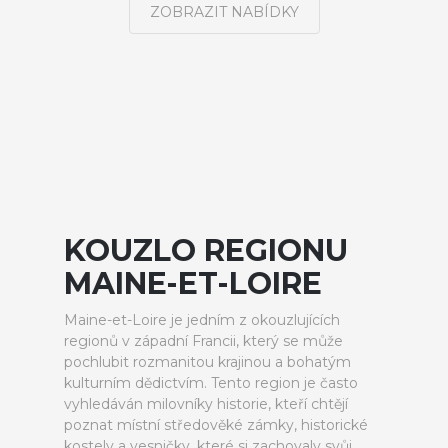
ZOBRAZIT NABÍDKY
KOUZLO REGIONU
MAINE-ET-LOIRE
Maine-et-Loire je jedním z okouzlujících
regionů v západní Francii, který se může
pochlubit rozmanitou krajinou a bohatým
kulturním dědictvím. Tento region je často
vyhledáván milovníky historie, kteří chtějí
poznat místní středověké zámky, historické
kostely a vesničky, které si zachovaly svůj