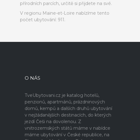
přírodních parcích, určitě si přijdete na své.
V regionu Maine-et-Loire nabízíme tento
počet ubytování: 911.
O NÁS
TveUbytovani.cz je katalog hotelů,
penzionů, apartmánů, prázdninových
domů, kempů a dalších druhů ubytování
v nejžádanějších destinacích, do kterých
jezdí Češi na dovolenou. Z
vnitrozemských států máme v nabídce
máme ubytování v České republice, na