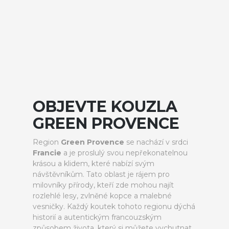
OBJEVTE KOUZLA
GREEN PROVENCE
Region
Green Provence
se nachází v srdci
Francie
a je proslulý svou nepřekonatelnou
krásou a klidem, které nabízí svým
návštěvníkům. Tato oblast je rájem pro
milovníky přírody, kteří zde mohou najít
rozlehlé lesy, zvlněné kopce a malebné
vesničky. Každý koutek tohoto regionu dýchá
historií a autentickým francouzským
způsobem života, který si můžete vychutnat