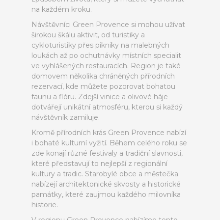
na každém kroku.
Návštěvníci Green Provence si mohou užívat
širokou škálu aktivit, od turistiky a
cykloturistiky přes pikniky na malebných
loukách až po ochutnávky místních specialit
ve vyhlášených restauracích. Region je také
domovem několika chráněných přírodních
rezervací, kde můžete pozorovat bohatou
faunu a flóru. Zdejší vinice a olivové háje
dotvářejí unikátní atmosféru, kterou si každý
návštěvník zamiluje.
Kromě přírodních krás Green Provence nabízí
i bohaté kulturní vyžití. Během celého roku se
zde konají různé festivaly a tradiční slavnosti,
které představují to nejlepší z regionální
kultury a tradic. Starobylé obce a městečka
nabízejí architektonické skvosty a historické
památky, které zaujmou každého milovníka
historie.