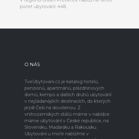
V regionu Green Provence nabízíme tento
počet ubytování: 448.
O NÁS
TveUbytovani.cz je katalog hotelů,
penzionů, apartmánů, prázdninových
domů, kempů a dalších druhů ubytování
v nejžádanějších destinacích, do kterých
jezdí Češi na dovolenou. Z
vnitrozemských států máme v nabídce
máme ubytování v České republice, na
Slovensku, Maďarsku a Rakousku.
Ubytování u moře nabízíme v