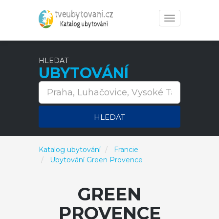
Toggle
navigation
HLEDAT
UBYTOVÁNÍ
HLEDAT
Katalog ubytování
Francie
Ubytování Green Provence
GREEN
PROVENCE