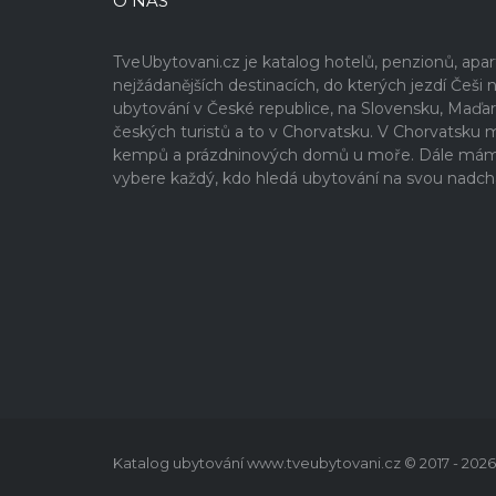
O NÁS
TveUbytovani.cz je katalog hotelů, penzionů, ap
nejžádanějších destinacích, do kterých jezdí Če
ubytování v České republice, na Slovensku, Maďa
českých turistů a to v Chorvatsku. V Chorvatsku
kempů a prázdninových domů u moře. Dále máme v
vybere každý, kdo hledá ubytování na svou nadch
Katalog ubytování www.tveubytovani.cz © 2017 - 2026