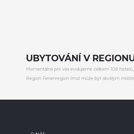
UBYTOVÁNÍ V REGIONU
Momentálně pro vás evidujeme celkem 108 hotelů, 
Region Ferienregion Imst může být skvělým místem