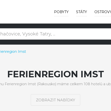
POBYTY
STÁTY
OSTROV
rienregion Imst
FERIENREGION IMST
nu Ferienregion Imst (Rakousko) máme celkem 108 hotelů a ub
ZOBRAZIT NABÍDKY