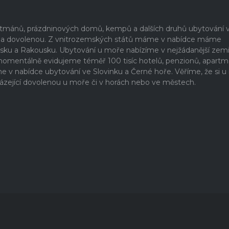
artmánů, prázdninových domů, kempů a dalších druhů ubytování 
ši na dovolenou. Z vnitrozemských států máme v nabídce máme
rsku a Rakousku. Ubytování u moře nabízíme v nejžádanější zem
 momentálně evidujeme téměř 100 tisíc hotelů, penzionů, apartm
 nabídce ubytování ve Slovinku a Černé hoře. Věříme, že si u
ázející dovolenou u moře či v horách nebo ve městech.