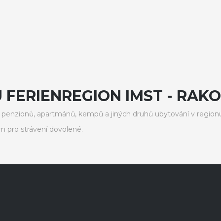
 FERIENREGION IMST - RAK
penzionů, apartmánů, kempů a jiných druhů ubytování v regionu
 pro strávení dovolené.