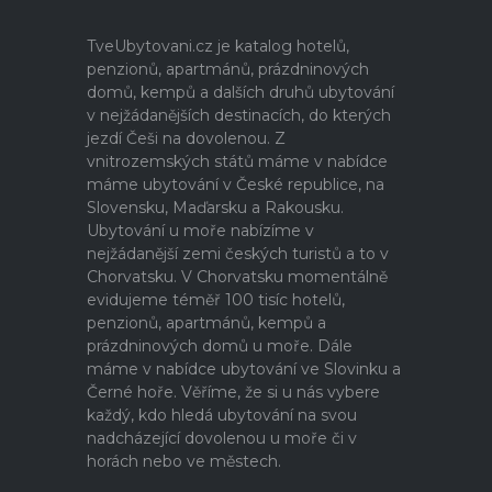
TveUbytovani.cz je katalog hotelů,
penzionů, apartmánů, prázdninových
domů, kempů a dalších druhů ubytování
v nejžádanějších destinacích, do kterých
jezdí Češi na dovolenou. Z
vnitrozemských států máme v nabídce
máme ubytování v České republice, na
Slovensku, Maďarsku a Rakousku.
Ubytování u moře nabízíme v
nejžádanější zemi českých turistů a to v
Chorvatsku. V Chorvatsku momentálně
evidujeme téměř 100 tisíc hotelů,
penzionů, apartmánů, kempů a
prázdninových domů u moře. Dále
máme v nabídce ubytování ve Slovinku a
Černé hoře. Věříme, že si u nás vybere
každý, kdo hledá ubytování na svou
nadcházející dovolenou u moře či v
horách nebo ve městech.