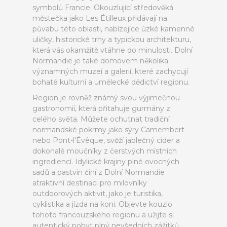
symbolů Francie. Okouzlující středověká
městečka jako Les Étilleux přidávají na
půvabu této oblasti, nabízejíce úzké kamenné
uličky, historické trhy a typickou architekturu,
která vás okamžitě vtáhne do minulosti. Dolní
Normandie je také domovem několika
významných muzeí a galerií, které zachycují
bohaté kulturní a umělecké dědictví regionu.
Region je rovněž známý svou výjimečnou
gastronomií, která přitahuje gurmány z
celého světa. Můžete ochutnat tradiční
normandské pokrmy jako sýry Camembert
nebo Pont-l'Évêque, svěží jablečný cider a
dokonalé moučníky z čerstvých místních
ingrediencí. Idylické krajiny plné ovocných
sadů a pastvin činí z Dolní Normandie
atraktivní destinaci pro milovníky
outdoorových aktivit, jako je turistika,
cyklistika a jízda na koni. Objevte kouzlo
tohoto francouzského regionu a užijte si
autentický pobyt plný nevšedních zážitků.