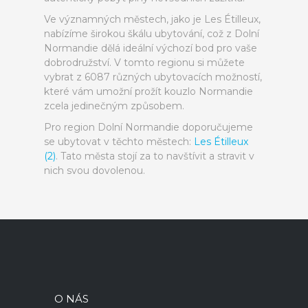
Ve významných městech, jako je Les Étilleux,
nabízíme širokou škálu ubytování, což z Dolní
Normandie dělá ideální výchozí bod pro vaše
dobrodružství. V tomto regionu si můžete
vybrat z 6087 různých ubytovacích možností,
které vám umožní prožít kouzlo Normandie
zcela jedinečným způsobem.
Pro region Dolní Normandie doporučujeme
se ubytovat v těchto městech:
Les Étilleux
(2)
. Tato města stojí za to navštívit a stravit v
nich svou dovolenou.
O NÁS