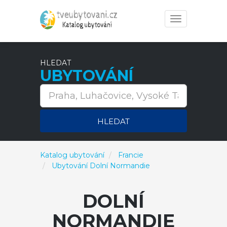
Toggle
navigation
HLEDAT
UBYTOVÁNÍ
HLEDAT
Katalog ubytování
Francie
Ubytování Dolní Normandie
DOLNÍ
NORMANDIE