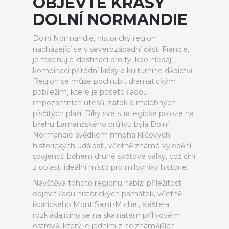
OBJEVTE KRÁSY
DOLNÍ NORMANDIE
Dolní Normandie, historický region
nacházející se v severozápadní části Francie,
je fascinující destinací pro ty, kdo hledají
kombinaci přírodní krásy a kulturního dědictví.
Region se může pochlubit dramatickým
pobřežím, které je poseto řadou
impozantních útesů, zátok a malebných
písčitých pláží. Díky své strategické poloze na
břehu Lamanšského průlivu byla Dolní
Normandie svědkem mnoha klíčových
historických událostí, včetně známé vylodění
spojenců během druhé světové války, což činí
z oblasti ideální místo pro milovníky historie.
Návštěva tohoto regionu nabízí příležitost
objevit řadu historických památek, včetně
ikonického Mont Saint-Michel, kláštera
rozkládajícího se na skalnatém přílivovém
ostrově, který je jedním z nejznámějších