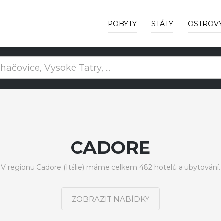
POBYTY
STÁTY
OSTROV
CADORE
V regionu Cadore (Itálie) máme celkem 482 hotelů a ubytování.
ZOBRAZIT NABÍDKY