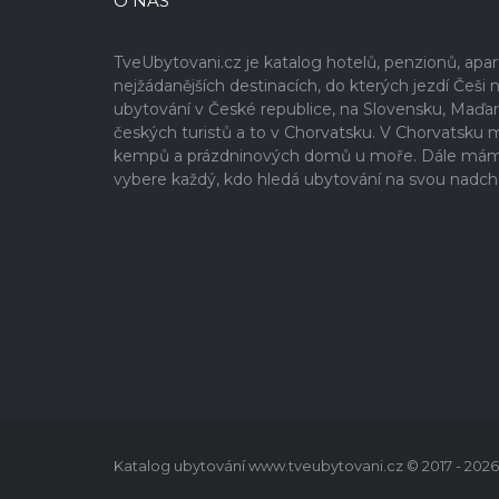
O NÁS
TveUbytovani.cz je katalog hotelů, penzionů, ap
nejžádanějších destinacích, do kterých jezdí Če
ubytování v České republice, na Slovensku, Maďa
českých turistů a to v Chorvatsku. V Chorvatsku
kempů a prázdninových domů u moře. Dále máme v
vybere každý, kdo hledá ubytování na svou nadch
Katalog ubytování www.tveubytovani.cz © 2017 - 2026