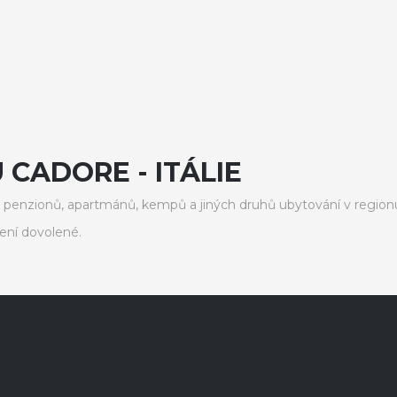
 CADORE - ITÁLIE
penzionů, apartmánů, kempů a jiných druhů ubytování v region
ení dovolené.