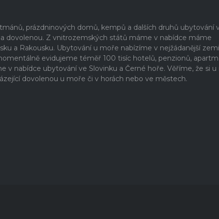
artmánů, prázdninových domů, kempů a dalších druhů ubytování 
ši na dovolenou. Z vnitrozemských států máme v nabídce máme
rsku a Rakousku. Ubytování u moře nabízíme v nejžádanější zem
 momentálně evidujeme téměř 100 tisíc hotelů, penzionů, apartm
 nabídce ubytování ve Slovinku a Černé hoře. Věříme, že si u
ázející dovolenou u moře či v horách nebo ve městech.