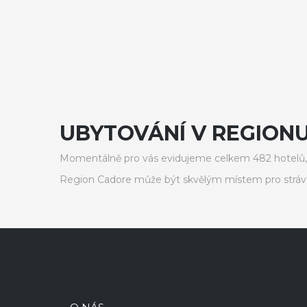
UBYTOVÁNÍ V REGIONU
Momentálně pro vás evidujeme celkem 482 hotelů, 
Region Cadore může být skvělým místem pro stráv