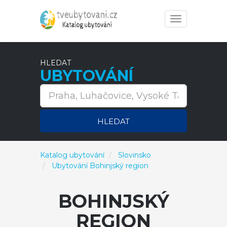
Toggle
navigation
HLEDAT
UBYTOVÁNÍ
HLEDAT
Katalog ubytování
Slovinsko
Ubytování Bohinjský region
BOHINJSKÝ
REGION