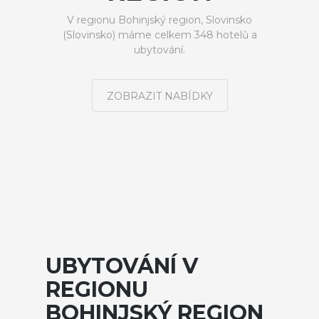
V regionu Bohinjský region, Slovinsko
(Slovinsko) máme celkem 348 hotelů a
ubytování.
ZOBRAZIT NABÍDKY
UBYTOVÁNÍ V
REGIONU
BOHINJSKÝ REGION