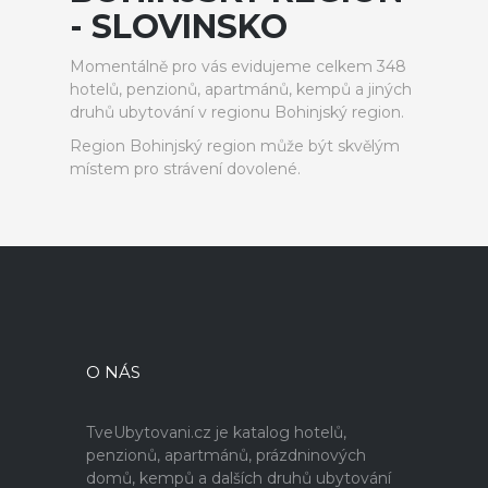
- SLOVINSKO
Momentálně pro vás evidujeme celkem 348
hotelů, penzionů, apartmánů, kempů a jiných
druhů ubytování v regionu Bohinjský region.
Region Bohinjský region může být skvělým
místem pro strávení dovolené.
O NÁS
TveUbytovani.cz je katalog hotelů,
penzionů, apartmánů, prázdninových
domů, kempů a dalších druhů ubytování