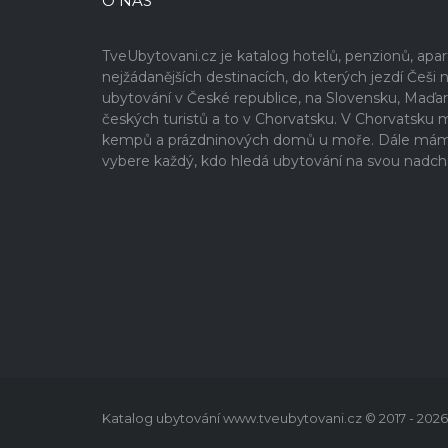
O NÁS
TveUbytovani.cz je katalog hotelů, penzionů, ap
nejžádanějších destinacích, do kterých jezdí Če
ubytování v České republice, na Slovensku, Maďa
českých turistů a to v Chorvatsku. V Chorvatsku
kempů a prázdninových domů u moře. Dále máme v
vybere každý, kdo hledá ubytování na svou nadch
Katalog ubytování www.tveubytovani.cz © 2017 - 2026