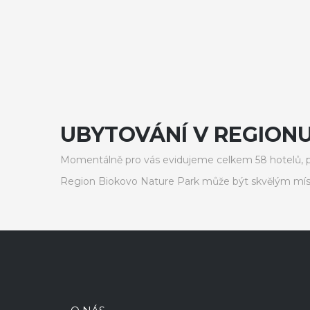
UBYTOVÁNÍ V REGION
Momentálně pro vás evidujeme celkem 58 hotelů, p
Region Biokovo Nature Park může být skvělým míst