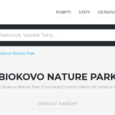
POBYTY
STÁTY
OSTROV
iokovo Nature Park
BIOKOVO NATURE PAR
u Biokovo Nature Park (Chorvatsko) máme celkem 58 hotelů a u
ZOBRAZIT NABÍDKY