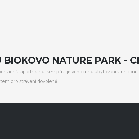
U BIOKOVO NATURE PARK - 
enzionů, apartmánů, kempů a jiných druhů ubytování v regionu
em pro strávení dovolené.