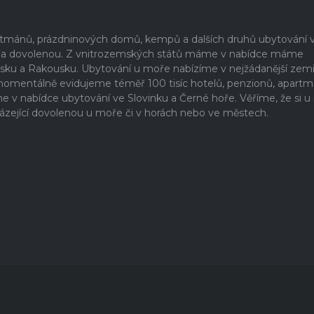
artmánů, prázdninových domů, kempů a dalších druhů ubytování 
ši na dovolenou. Z vnitrozemských států máme v nabídce máme
rsku a Rakousku. Ubytování u moře nabízíme v nejžádanější zem
 momentálně evidujeme téměř 100 tisíc hotelů, penzionů, apartm
 nabídce ubytování ve Slovinku a Černé hoře. Věříme, že si u
ázející dovolenou u moře či v horách nebo ve městech.