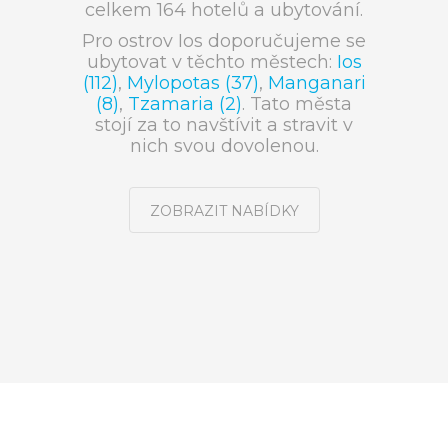
celkem 164 hotelů a ubytování.
Pro ostrov Ios doporučujeme se
ubytovat v těchto městech:
Ios
(112)
,
Mylopotas (37)
,
Manganari
(8)
,
Tzamaria (2)
. Tato města
stojí za to navštívit a stravit v
nich svou dovolenou.
ZOBRAZIT NABÍDKY