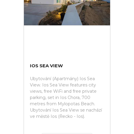
IOS SEA VIEW
Ubytování (Apartmány) Ios Sea
View. Ios Sea View features city
views, free WiFi and free private
parking, set in Ios Chora, 700
metres from Mylopotas Beach.
Ubytování Ios Sea View se nachází
ve městě Ios (Řecko - Ios).