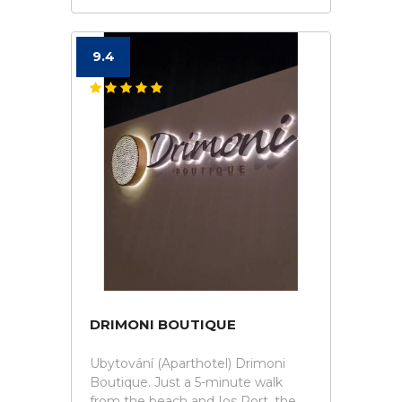
9.4
DRIMONI BOUTIQUE
Ubytování (Aparthotel) Drimoni
Boutique. Just a 5-minute walk
from the beach and Ios Port, the