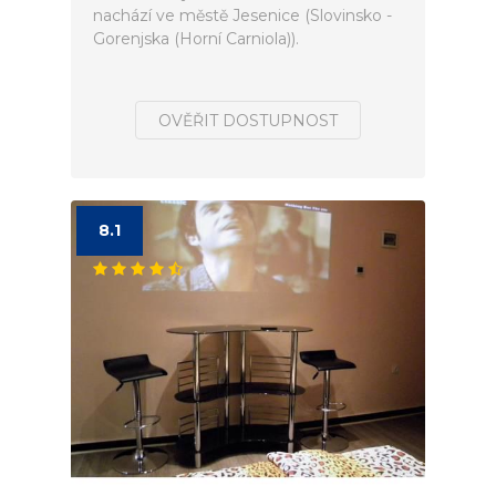
nachází ve městě Jesenice (Slovinsko -
Gorenjska (Horní Carniola)).
OVĚŘIT DOSTUPNOST
8.1