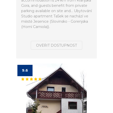
accommodation is 24 km from Kranjska
Gora, and guests benefit from private
parking available on site and... Ubytování
Studio apartment Ta5ek se nachází ve
městě Jesenice (Slovinsko - Gorenjska
(Horní Carniola)).
OVĚŘIT DOSTUPNOST
9.6