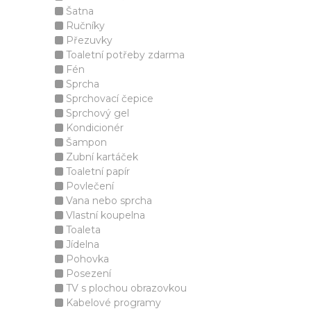
Šatna
Ručníky
Přezuvky
Toaletní potřeby zdarma
Fén
Sprcha
Sprchovací čepice
Sprchový gel
Kondicionér
Šampon
Zubní kartáček
Toaletní papír
Povlečení
Vana nebo sprcha
Vlastní koupelna
Toaleta
Jídelna
Pohovka
Posezení
TV s plochou obrazovkou
Kabelové programy