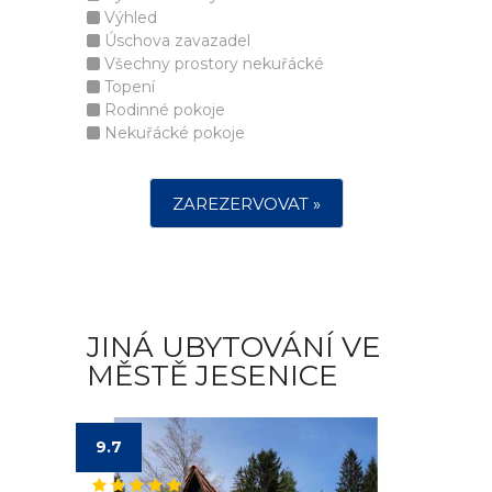
Výhled
Úschova zavazadel
Všechny prostory nekuřácké
Topení
Rodinné pokoje
Nekuřácké pokoje
ZAREZERVOVAT »
JINÁ UBYTOVÁNÍ VE
MĚSTĚ JESENICE
9.7