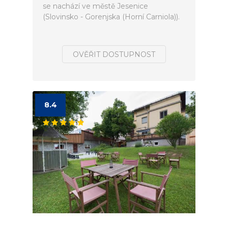
se nachází ve městě Jesenice
(Slovinsko - Gorenjska (Horní Carniola)).
OVĚŘIT DOSTUPNOST
8.4