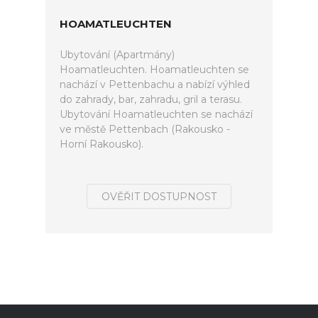
HOAMATLEUCHTEN
Ubytování (Apartmány)
Hoamatleuchten. Hoamatleuchten se
nachází v Pettenbachu a nabízí výhled
do zahrady, bar, zahradu, gril a terasu.
Ubytování Hoamatleuchten se nachází
ve městě Pettenbach (Rakousko -
Horní Rakousko).
OVĚŘIT DOSTUPNOST