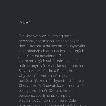
O NÁS
TveUbytovani.cz je katalog hotelů,
penzionů, apartmánů, prázdninových
domů, kempů a dalších druhů ubytování
v nejžádanějších destinacích, do kterých
jezdí Češi na dovolenou. Z
vnitrozemských států máme v nabídce
máme ubytování v České republice, na
Slovensku, Maďarsku a Rakousku.
Ubytování u moře nabízíme v
nejžádanější zemi českých turistů a to v
Chorvatsku. V Chorvatsku momentálně
evidujeme téměř 100 tisíc hotelů,
penzionů, apartmánů, kempů a
prázdninových domů u moře. Dále
máme v nabídce ubytování ve Slovinku a