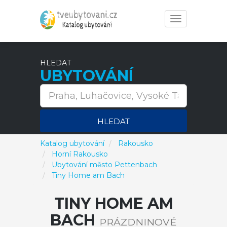
Toggle
navigation
HLEDAT
UBYTOVÁNÍ
HLEDAT
Katalog ubytování
Rakousko
Horní Rakousko
Ubytování město Pettenbach
Tiny Home am Bach
TINY HOME AM
BACH
PRÁZDNINOVÉ