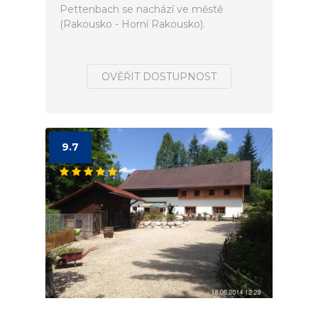
Pettenbach se nachází ve městě
(Rakousko - Horní Rakousko).
OVĚŘIT DOSTUPNOST
9.7