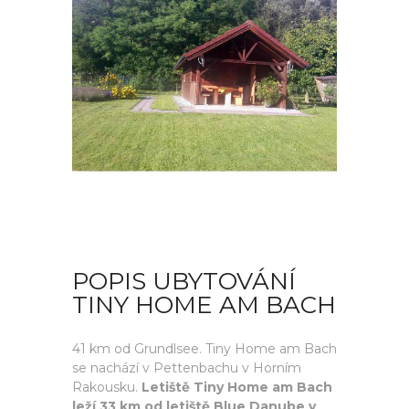
POPIS UBYTOVÁNÍ
TINY HOME AM BACH
41 km od Grundlsee. Tiny Home am Bach
se nachází v Pettenbachu v Horním
Rakousku.
Letiště Tiny Home am Bach
leží 33 km od letiště Blue Danube v