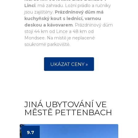
Linci
. má zahradu. Ložní prádlo a ručníky
jsou zajištěny.
Prázdninový dům má
kuchyňský kout s lednicí, varnou
deskou a kávovarem
. Prázdninový dům
stojí 44 km od Lince a 48 km od
Mondsee. Na místě je neplacené
soukromé parkoviště.
UKÁZAT CENY »
JINÁ UBYTOVÁNÍ VE
MĚSTĚ PETTENBACH
9.7