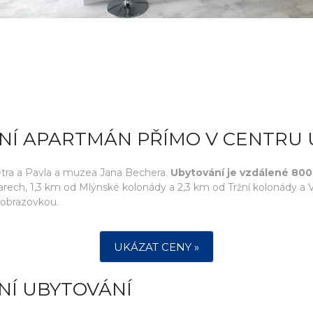
SNÍ APARTMÁN PŘÍMO V CENTRU
Petra a Pavla a muzea Jana Bechera.
Ubytování je vzdálené 800
rech, 1,3 km od Mlýnské kolonády a 2,3 km od Tržní kolonády a V
 obrazovkou.
UKÁZAT CENY »
NÍ UBYTOVÁNÍ