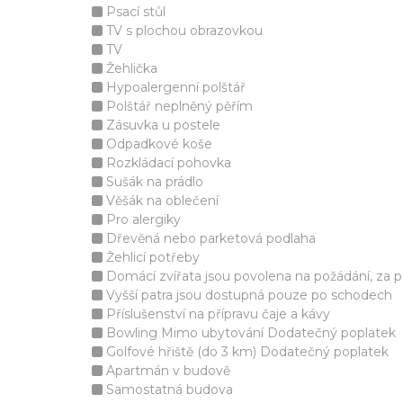
Psací stůl
TV s plochou obrazovkou
TV
Žehlička
Hypoalergenní polštář
Polštář neplněný pěřím
Zásuvka u postele
Odpadkové koše
Rozkládací pohovka
Sušák na prádlo
Věšák na oblečení
Pro alergiky
Dřevěná nebo parketová podlaha
Žehlicí potřeby
Domácí zvířata jsou povolena na požádání, za p
Vyšší patra jsou dostupná pouze po schodech
Příslušenství na přípravu čaje a kávy
Bowling Mimo ubytování Dodatečný poplatek
Golfové hřiště (do 3 km) Dodatečný poplatek
Apartmán v budově
Samostatná budova