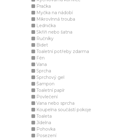
Pračka
Myčka na nádobí
Mikrovlnná trouba
Lednička
Skříň nebo šatna
Ručníky
Bidet
Toaletní potřeby zdarma
Fén
Vana
Sprcha
Sprchový gel
Šampon
Toaletní papír
Povlečení
Vana nebo sprcha
Koupelna součástí pokoje
Toaleta
Jídelna
Pohovka
Posezení