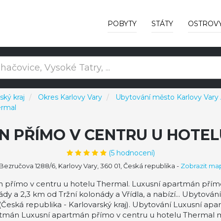
POBYTY
STÁTY
OSTROV
ský kraj
Okres Karlovy Vary
Ubytování město Karlovy Vary 
ermal
N PŘÍMO V CENTRU U HOTE
(
5
hodnocení)
Bezručova 1288/6, Karlovy Vary, 360 01, Česká republika
-
Zobrazit ma
přímo v centru u hotelu Thermal. Luxusní apartmán přímo
dy a 2,3 km od Tržní kolonády a Vřídla, a nabízí... Ubytová
(Česká republika - Karlovarský kraj). Ubytování Luxusní a
rtmán Luxusní apartmán přímo v centru u hotelu Thermal 