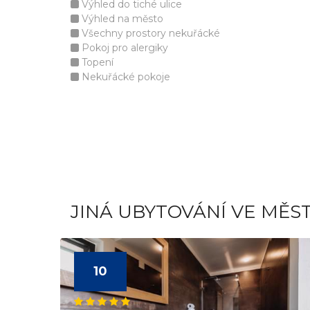
Výhled do tiché ulice
Výhled na město
Všechny prostory nekuřácké
Pokoj pro alergiky
Topení
Nekuřácké pokoje
JINÁ UBYTOVÁNÍ VE MĚS
10