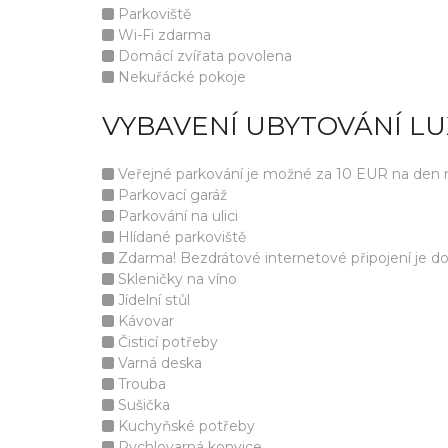
Parkoviště
Wi-Fi zdarma
Domácí zvířata povolena
Nekuřácké pokoje
VYBAVENÍ UBYTOVÁNÍ L
Veřejné parkování je možné za 10 EUR na den na
Parkovací garáž
Parkování na ulici
Hlídané parkoviště
Zdarma! Bezdrátové internetové připojení je d
Skleničky na víno
Jídelní stůl
Kávovar
Čisticí potřeby
Varná deska
Trouba
Sušička
Kuchyňské potřeby
Rychlovarná konvice