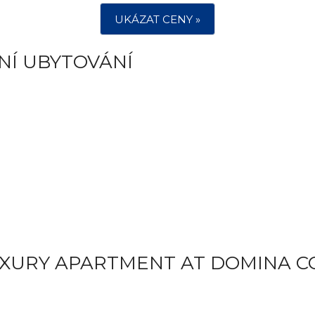
UKÁZAT CENY »
NÍ UBYTOVÁNÍ
XURY APARTMENT AT DOMINA CO