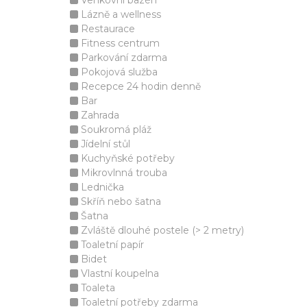
Venkovní bazén
Lázně a wellness
Restaurace
Fitness centrum
Parkování zdarma
Pokojová služba
Recepce 24 hodin denně
Bar
Zahrada
Soukromá pláž
Jídelní stůl
Kuchyňské potřeby
Mikrovlnná trouba
Lednička
Skříň nebo šatna
Šatna
Zvláště dlouhé postele (> 2 metry)
Toaletní papír
Bidet
Vlastní koupelna
Toaleta
Toaletní potřeby zdarma