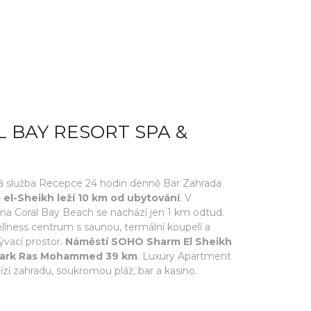
 BAY RESORT SPA &
á služba Recepce 24 hodin denně Bar Zahrada
 el-Sheikh leží 10 km od ubytování
. V
ina Coral Bay Beach se nachází jen 1 km odtud.
lness centrum s saunou, termální koupelí a
vací prostor.
Náměstí SOHO Sharm El Sheikh
í park Ras Mohammed 39 km
. Luxury Apartment
zí zahradu, soukromou pláž, bar a kasino.