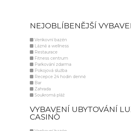
NEJOBLÍBENĚJŠÍ VYBAVE
Venkovní bazén
Lázně a wellness
Restaurace
Fitness centrum
Parkování zdarma
Pokojová služba
Recepce 24 hodin denně
Bar
Zahrada
Soukromá pláž
VYBAVENÍ UBYTOVÁNÍ LU
CASINÒ