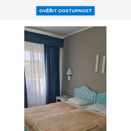
OVĚŘIT DOSTUPNOST