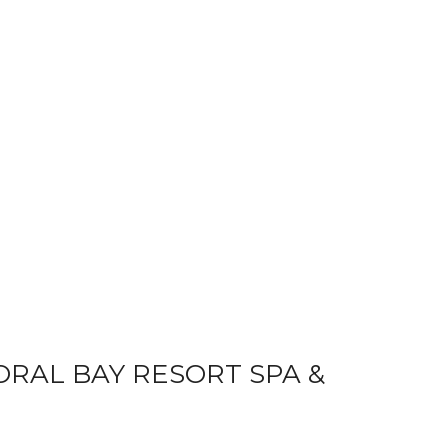
RAL BAY RESORT SPA &