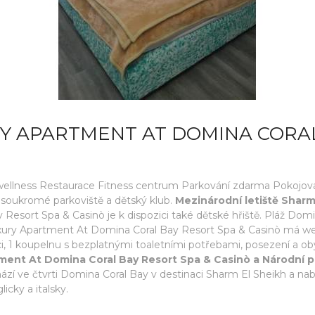
Y APARTMENT AT DOMINA CORAL
 wellness Restaurace Fitness centrum Parkování zdarma Pokojov
soukromé parkoviště a dětský klub.
Mezinárodní letiště Sharm
esort Spa & Casinò je k dispozici také dětské hřiště. Pláž Dom
xury Apartment At Domina Coral Bay Resort Spa & Casinò má wel
 1 koupelnu s bezplatnými toaletními potřebami, posezení a obý
tment At Domina Coral Bay Resort Spa & Casinò a Národn
í ve čtvrti Domina Coral Bay v destinaci Sharm El Sheikh a nabí
icky a italsky.