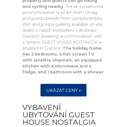
property and guests can go hiking
and cycling nearby
. The air-conditioned
accommodation is 42 km from Umag,
and guests benefit from complimentary
WiFi and private parking available on site.
Jeden z našich bestsellerů v destinaci
Gračišče! Boasting accommodation with
a terrace, GUEST HOUSE NOSTALGIA is
situated in Gračišče.
The holiday home
has 2 bedrooms, a flat-screen TV
with satellite channels, an equipped
kitchen with a microwave and a
fridge, and 1 bathroom with a shower
.
UKÁZAT CENY »
VYBAVENÍ
UBYTOVÁNÍ GUEST
HOUSE NOSTALGIA