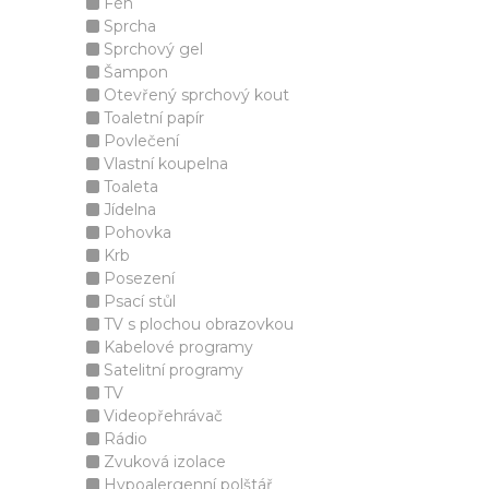
Fén
Sprcha
Sprchový gel
Šampon
Otevřený sprchový kout
Toaletní papír
Povlečení
Vlastní koupelna
Toaleta
Jídelna
Pohovka
Krb
Posezení
Psací stůl
TV s plochou obrazovkou
Kabelové programy
Satelitní programy
TV
Videopřehrávač
Rádio
Zvuková izolace
Hypoalergenní polštář