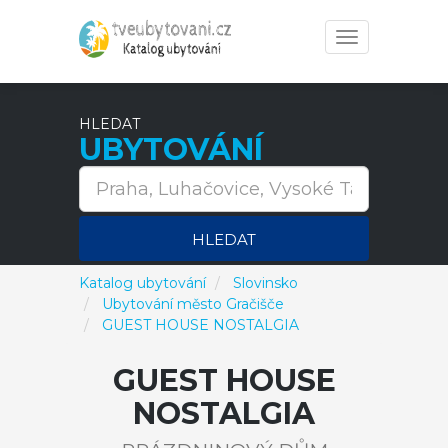
Toggle
navigation
HLEDAT
UBYTOVÁNÍ
HLEDAT
Katalog ubytování
Slovinsko
Ubytování město Gračišče
GUEST HOUSE NOSTALGIA
GUEST HOUSE
NOSTALGIA