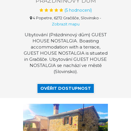
PRÁZDNINOVÝ DŮM
(
5
hodnocení)
4 Popetre, 6272 Gračišče, Slovinsko
-
Zobrazit mapu
Ubytování (Prázdninový dům) GUEST
HOUSE NOSTALGIA. Boasting
accommodation with a terrace,
GUEST HOUSE NOSTALGIA is situated
in Gračišče. Ubytování GUEST HOUSE
NOSTALGIA se nachází ve městě
(Slovinsko).
OVĚŘIT DOSTUPNOST