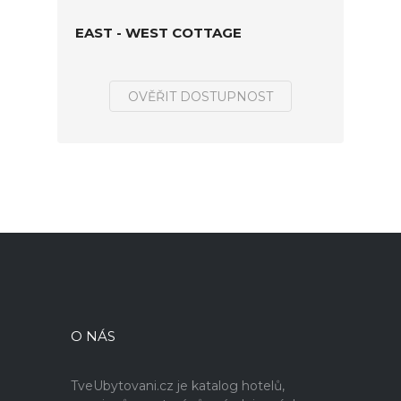
EAST - WEST COTTAGE
OVĚŘIT DOSTUPNOST
O NÁS
TveUbytovani.cz je katalog hotelů,