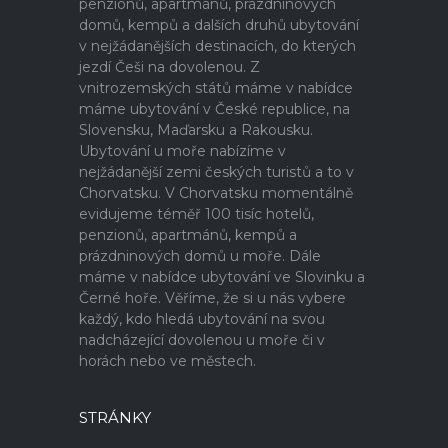
penzionů, apartmánů, prázdninových
domů, kempů a dalších druhů ubytování
v nejžádanějších destinacích, do kterých
jezdí Češi na dovolenou. Z
vnitrozemských států máme v nabídce
máme ubytování v České republice, na
Slovensku, Maďarsku a Rakousku.
Ubytování u moře nabízíme v
nejžádanější zemi českých turistů a to v
Chorvatsku. V Chorvatsku momentálně
evidujeme téměř 100 tisíc hotelů,
penzionů, apartmánů, kempů a
prázdninových domů u moře. Dále
máme v nabídce ubytování ve Slovinku a
Černé hoře. Věříme, že si u nás vybere
každý, kdo hledá ubytování na svou
nadcházející dovolenou u moře či v
horách nebo ve městech.
STRÁNKY