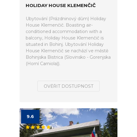
HOLIDAY HOUSE KLEMENČIČ
Ubytování (Prázdninový dům) Holiday
House Klemenčič. Boasting air-
conditioned accommodation with a
balcony, Holiday House Klemenčič is
situated in Bohinj. Ubytování Holiday
House Klemenčič se nachází ve městě
Bohinjska Bistrica (Slovinsko - Gorenjska
(Horní Carniola)).
OVĚŘIT DOSTUPNOST
9.6