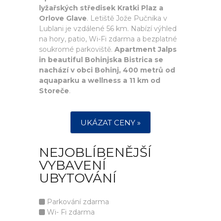
lyžařských středisek Kratki Plaz a
Orlove Glave
. Letiště Jože Pučnika v
Lublani je vzdálené 56 km. Nabízí výhled
na hory, patio, Wi-Fi zdarma a bezplatné
soukromé parkoviště.
Apartment Jalps
in beautiful Bohinjska Bistrica se
nachází v obci Bohinj, 400 metrů od
aquaparku a wellness a 11 km od
Storeče
.
UKÁZAT CENY »
NEJOBLÍBENĚJŠÍ
VYBAVENÍ
UBYTOVÁNÍ
Parkování zdarma
Wi- Fi zdarma