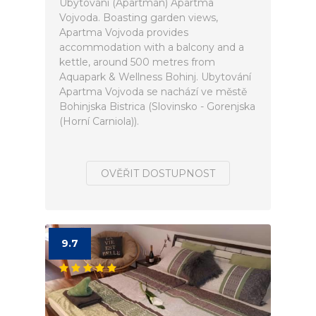
Ubytování (Apartmán) Apartma
Vojvoda. Boasting garden views,
Apartma Vojvoda provides
accommodation with a balcony and a
kettle, around 500 metres from
Aquapark & Wellness Bohinj. Ubytování
Apartma Vojvoda se nachází ve městě
Bohinjska Bistrica (Slovinsko - Gorenjska
(Horní Carniola)).
OVĚŘIT DOSTUPNOST
9.7