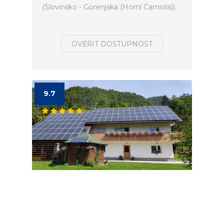
(Slovinsko - Gorenjska (Horní Carniola)).
OVĚŘIT DOSTUPNOST
9.7