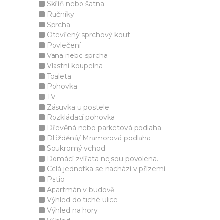
Skříň nebo šatna
Ručníky
Sprcha
Otevřený sprchový kout
Povlečení
Vana nebo sprcha
Vlastní koupelna
Toaleta
Pohovka
TV
Zásuvka u postele
Rozkládací pohovka
Dřevěná nebo parketová podlaha
Dlážděná/ Mramorová podlaha
Soukromý vchod
Domácí zvířata nejsou povolena.
Celá jednotka se nachází v přízemí
Patio
Apartmán v budově
Výhled do tiché ulice
Výhled na hory