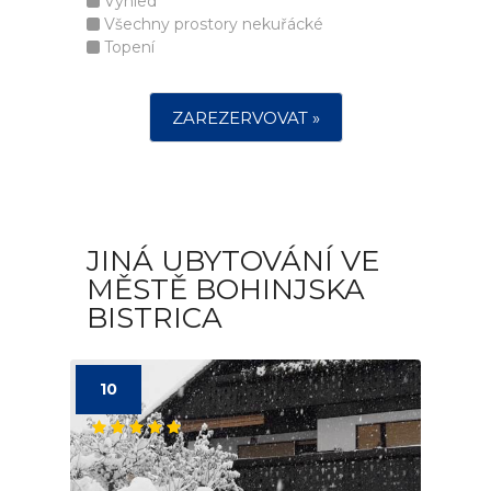
Výhled
Všechny prostory nekuřácké
Topení
ZAREZERVOVAT »
JINÁ UBYTOVÁNÍ VE
MĚSTĚ BOHINJSKA
BISTRICA
10