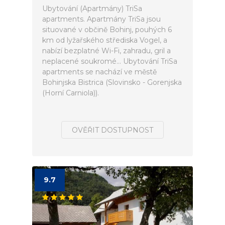
Ubytování (Apartmány) TriSa
apartments. Apartmány TriSa jsou
situované v občině Bohinj, pouhých 6
km od lyžařského střediska Vogel, a
nabízí bezplatné Wi-Fi, zahradu, gril a
neplacené soukromé... Ubytování TriSa
apartments se nachází ve městě
Bohinjska Bistrica (Slovinsko - Gorenjska
(Horní Carniola)).
OVĚŘIT DOSTUPNOST
9.7