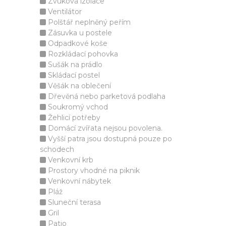
Zvuková izolace
Ventilátor
Polštář neplněný peřím
Zásuvka u postele
Odpadkové koše
Rozkládací pohovka
Sušák na prádlo
Skládací postel
Věšák na oblečení
Dřevěná nebo parketová podlaha
Soukromý vchod
Žehlicí potřeby
Domácí zvířata nejsou povolena.
Vyšší patra jsou dostupná pouze po
schodech
Venkovní krb
Prostory vhodné na piknik
Venkovní nábytek
Pláž
Sluneční terasa
Gril
Patio