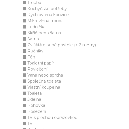
Trouba
Kuchyňské potřeby
Rychlovarná konvice
Mikrovlnná trouba
Lednička
Skříň nebo šatna
Šatna
Zvláště dlouhé postele (> 2 metry)
Ručníky
Fén
Toaletní papír
Povlečení
Vana nebo sprcha
Společná toaleta
Vlastní koupelna
Toaleta
Jídelna
Pohovka
Posezení
TV s plochou obrazovkou
TV