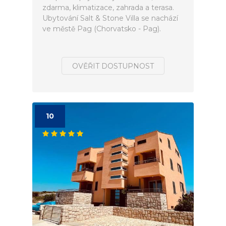
zdarma, klimatizace, zahrada a terasa.
Ubytování Salt & Stone Villa se nachází
ve městě Pag (Chorvatsko - Pag).
OVĚŘIT DOSTUPNOST
10