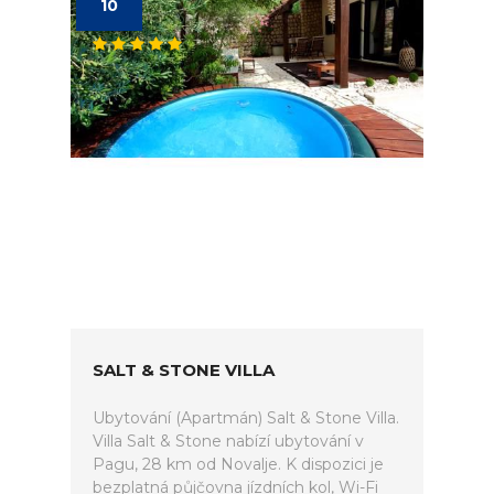
10
SALT & STONE VILLA
Ubytování (Apartmán) Salt & Stone Villa.
Villa Salt & Stone nabízí ubytování v
Pagu, 28 km od Novalje. K dispozici je
bezplatná půjčovna jízdních kol, Wi-Fi