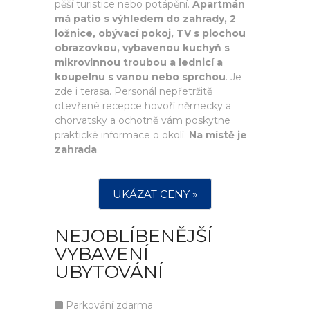
pěší turistice nebo potápění.
Apartmán
má patio s výhledem do zahrady, 2
ložnice, obývací pokoj, TV s plochou
obrazovkou, vybavenou kuchyň s
mikrovlnnou troubou a lednicí a
koupelnu s vanou nebo sprchou
. Je
zde i terasa. Personál nepřetržitě
otevřené recepce hovoří německy a
chorvatsky a ochotně vám poskytne
praktické informace o okolí.
Na místě je
zahrada
.
UKÁZAT CENY »
NEJOBLÍBENĚJŠÍ
VYBAVENÍ
UBYTOVÁNÍ
Parkování zdarma