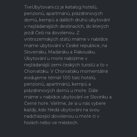
TveUbytovani.cz je katalog hotelů,
penzionů, apartmánů, prázdninových
domů, kempů a dalších druhů ubytování
v nejžádanějších destinacích, do kterých
jezdí Češi na dovolenou. Z
vnitrozemských států máme v nabídce
máme ubytování v České republice, na
Slovensku, Maďarsku a Rakousku.
Ubytování u moře nabízíme v
nejžádanější zemi českých turistů a to v
Chorvatsku. V Chorvatsku momentálně
evidujeme téměř 100 tisíc hotelů,
penzionů, apartmánů, kempů a
prázdninových domů u moře. Dále
máme v nabídce ubytování ve Slovinku a
Černé hoře. Věříme, že si u nás vybere
každý, kdo hledá ubytování na svou
nadcházející dovolenou u moře či v
horách nebo ve městech.