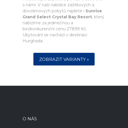
s námi. V naší nabídce zážitkových a
dovolenových pobytů najdete i
Sunrise
Grand Select Crystal Bay Resort
, který
nabízíme za jedinečnou a
bezkonkurenční cenu 27899 Kč.
Ubytování se nachází v destinaci
Hurghada.
ZOBRAZIT VARIANTY »
O NÁS