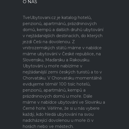
O NÁS
TveUbytovani.cz je katalog hotelů,
penzionů, apartmánů, prázdninových
domů, kempů a dalších druhů ubytování
v nejžádanějších destinacích, do kterých
jezdí Češi na dovolenou. Z
vnitrozemských států máme v nabídce
máme ubytování v České republice, na
Slovensku, Maďarsku a Rakousku.
Ubytování u moře nabízíme v
nejžádanější zemi českých turistů a to v
Chorvatsku. V Chorvatsku momentálně
evidujeme téměř 100 tisíc hotelů,
penzionů, apartmánů, kempů a
prázdninových domů u moře. Dále
máme v nabídce ubytování ve Slovinku a
Černé hoře. Věříme, že si u nás vybere
každý, kdo hledá ubytování na svou
nadcházející dovolenou u moře či v
horách nebo ve městech.