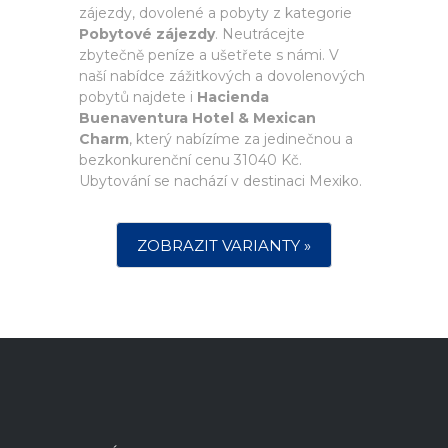
zájezdy, dovolené a pobyty z kategorie
Pobytové zájezdy
. Neutrácejte
zbytečně peníze a ušetřete s námi. V
naší nabídce zážitkových a dovolenových
pobytů najdete i
Hacienda
Buenaventura Hotel & Mexican
Charm
, který nabízíme za jedinečnou a
bezkonkurenční cenu 31040 Kč.
Ubytování se nachází v destinaci Mexiko.
ZOBRAZIT VARIANTY »