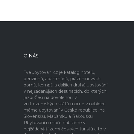
O NÁS
TveUbytovani.cz je katalog hotelů,
penzionů, apartmánů, prázdninových
domů, kempů a dalších druhů ubytování
v nejžádanějších destinacích, do kterých
jezdí Češi na dovolenou. Z
vnitrozemských států máme v nabídce
máme ubytování v České republice, na
Slovensku, Maďarsku a Rakousku.
Ubytování u moře nabízíme v
nejžádanější zemi českých turistů a to v