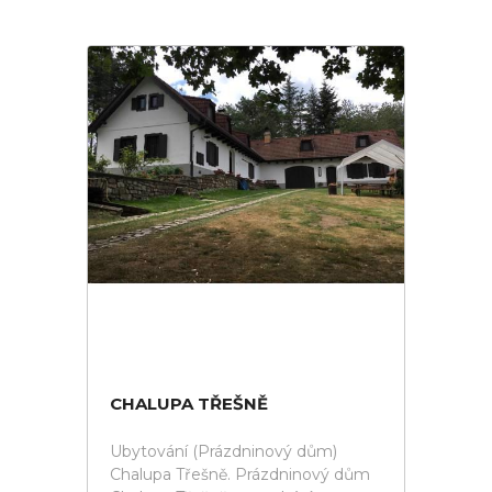
CHALUPA TŘEŠNĚ
Ubytování (Prázdninový dům)
Chalupa Třešně. Prázdninový dům