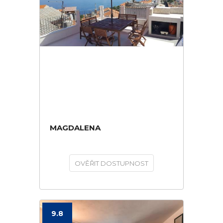
MAGDALENA
OVĚŘIT DOSTUPNOST
9.8