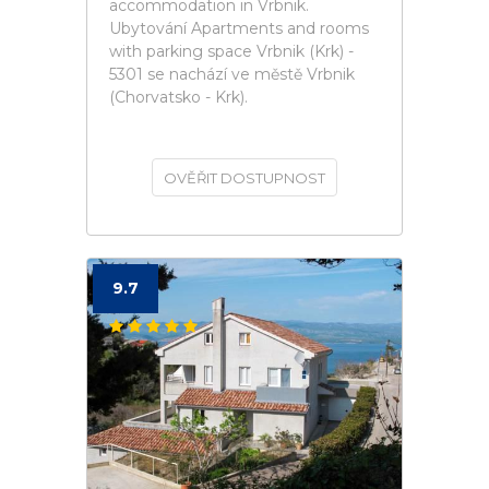
accommodation in Vrbnik.
Ubytování Apartments and rooms
with parking space Vrbnik (Krk) -
5301 se nachází ve městě Vrbnik
(Chorvatsko - Krk).
OVĚŘIT DOSTUPNOST
9.7