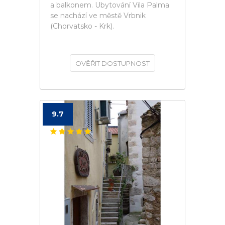
a balkonem. Ubytování Vila Palma
se nachází ve městě Vrbnik
(Chorvatsko - Krk).
OVĚŘIT DOSTUPNOST
9.7