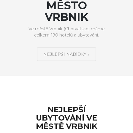
MĚSTO
VRBNIK
Ve městě Vrbnik (Chorvatsko) máme
celkem 190 hotelů a ubytování.
NEJLEPŠÍ NABÍDKY »
NEJLEPŠÍ
UBYTOVÁNÍ VE
MĚSTĚ VRBNIK