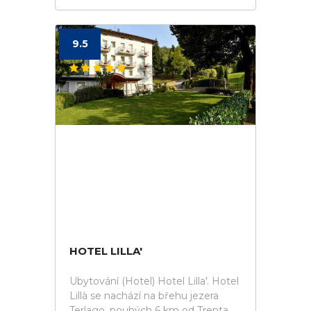
9.5
HOTEL LILLA'
Ubytování (Hotel) Hotel Lilla'. Hotel
Lillà se nachází na břehu jezera
Terlago, pouhých 6 km od Trenta.