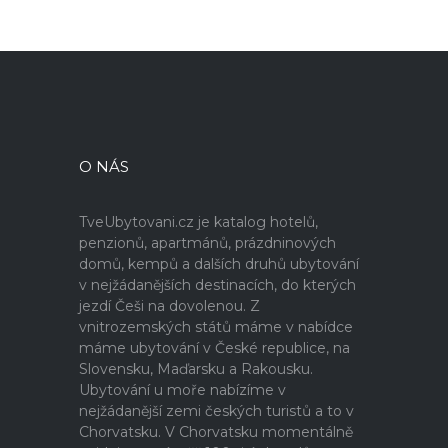
O NÁS
TveUbytovani.cz je katalog hotelů,
penzionů, apartmánů, prázdninových
domů, kempů a dalších druhů ubytování
v nejžádanějších destinacích, do kterých
jezdí Češi na dovolenou. Z
vnitrozemských států máme v nabídce
máme ubytování v České republice, na
Slovensku, Maďarsku a Rakousku.
Ubytování u moře nabízíme v
nejžádanější zemi českých turistů a to v
Chorvatsku. V Chorvatsku momentálně