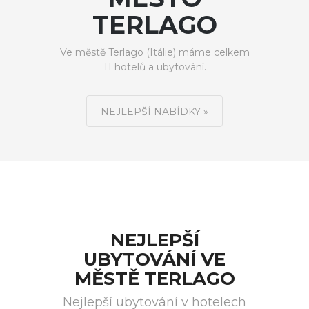
TERLAGO
Ve městě Terlago (Itálie) máme celkem
11 hotelů a ubytování.
NEJLEPŠÍ NABÍDKY »
NEJLEPŠÍ
UBYTOVÁNÍ VE
MĚSTĚ TERLAGO
Nejlepší ubytování v hotelech