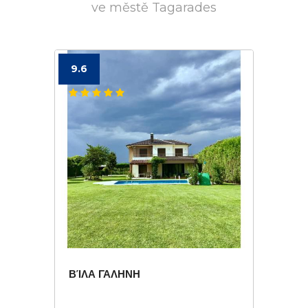
ve městě Tagarades
9.6
ΒΊΛΑ ΓΑΛΗΝΗ