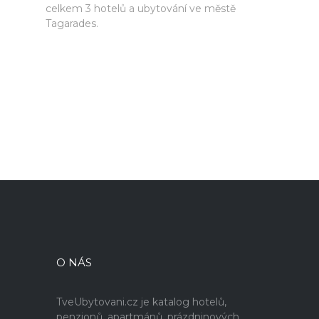
celkem 3 hotelů a ubytování ve městě
Tagarades.
O NÁS
TveUbytovani.cz je katalog hotelů,
penzionů, apartmánů, prázdninových