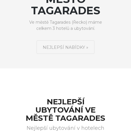
TAGARADES
Ve městě Tagarades (Řecko) máme
celkem 3 hotelů a ubytování.
NEJLEPŠÍ NABÍDKY »
NEJLEPŠÍ
UBYTOVÁNÍ VE
MĚSTĚ TAGARADES
Nejlepší ubytování v hotelech