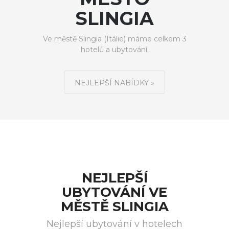
SLINGIA
Ve městě Slingia (Itálie) máme celkem 3
hotelů a ubytování.
NEJLEPŠÍ NABÍDKY »
NEJLEPŠÍ
UBYTOVÁNÍ VE
MĚSTĚ SLINGIA
Nejlepší ubytování v hotelech