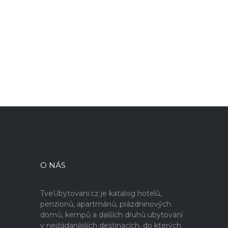
O NÁS
TveUbytovani.cz je katalog hotelů,
penzionů, apartmánů, prázdninových
domů, kempů a dalších druhů ubytování
v nejžádanějších destinacích, do kterých