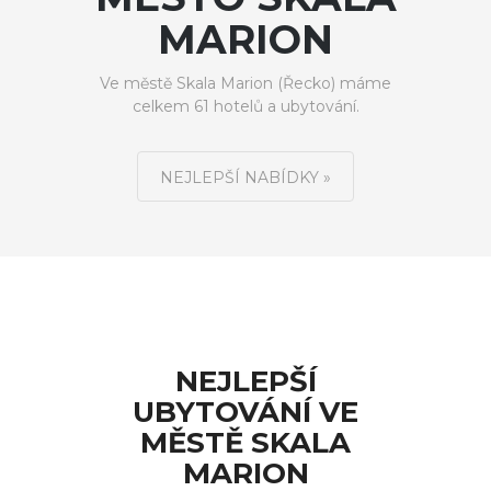
MARION
Ve městě Skala Marion (Řecko) máme
celkem 61 hotelů a ubytování.
NEJLEPŠÍ NABÍDKY »
NEJLEPŠÍ
UBYTOVÁNÍ VE
MĚSTĚ SKALA
MARION