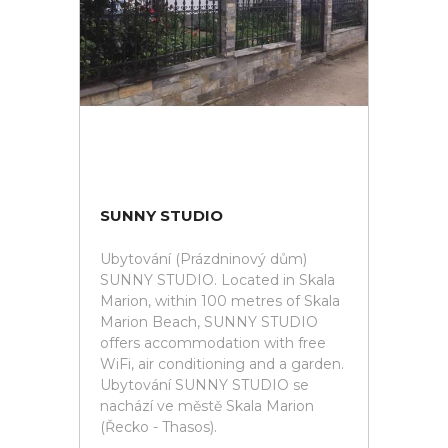
SUNNY STUDIO
Ubytování (Prázdninový dům)
SUNNY STUDIO. Located in Skala
Marion, within 100 metres of Skala
Marion Beach, SUNNY STUDIO
offers accommodation with free
WiFi, air conditioning and a garden.
Ubytování SUNNY STUDIO se
nachází ve městě Skala Marion
(Řecko - Thasos).